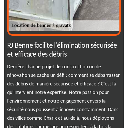
s
RJ Benne facilite l'élimination sécurisée
Pr
et efficace des débris
be
est
Derrière chaque projet de construction ou de
Vou
rénovation se cache un défi : comment se débarrasser
de 
e
des débris de manière sécurisée et efficace ? C’est là
ent
qu’intervient notre expertise. Notre passion pour
ser
u'il
l'environnement et notre engagement envers la
pro
sécurité nous poussent à innover constamment. Dans
eng
 sur
des villes comme Charix et au-delà, nous déployons
bes
ent
des solutions sur mesure qui respectent à la fois la
exp