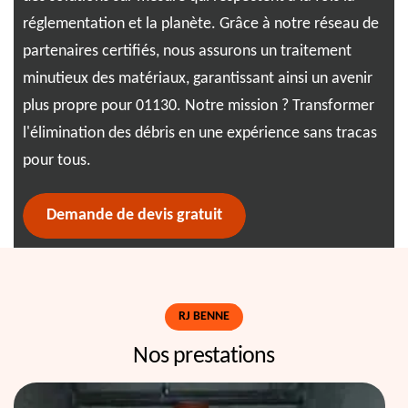
réglementation et la planète. Grâce à notre réseau de
gar
s de
partenaires certifiés, nous assurons un traitement
une
nce
minutieux des matériaux, garantissant ainsi un avenir
une
plus propre pour 01130. Notre mission ? Transformer
bud
l'élimination des débris en une expérience sans tracas
vos
pour tous.
Demande de devis gratuit
RJ BENNE
Nos prestations