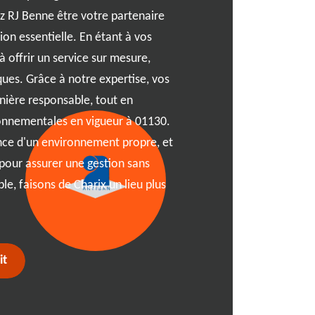
ez RJ Benne être votre partenaire
gestion de déchets à Chari
on essentielle. En étant à vos
vous propose, avec une g
 offrir un service sur mesure,
situation. Que vous soyez 
ques. Grâce à notre expertise, vos
région 01130, RJ Benne vou
nière responsable, tout en
Des bennes compactes pour
onnementales en vigueur à 01130.
plus grands pour les travaux
ce d'un environnement propre, et
rendez-vous. Notre équipe,
pour assurer une gestion sans
accompagnera pour faire d
le, faisons de Charix un lieu plus
expérience sans souci. Fai
service fiable et efficace à
it