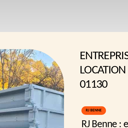
ENTREPRI
LOCATION
01130
RJ BENNE
RJ Benne : e