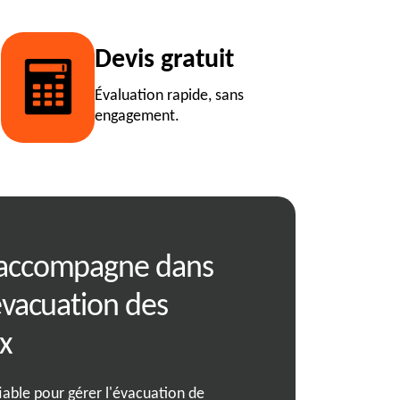
Devis gratuit
Évaluation rapide, sans
engagement.
 accompagne dans
RJ Benne prop
évacuation des
adaptées à tou
x
Charix
iable pour gérer l'évacuation de
Imaginez trouver la solutio