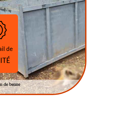
ail de
ITÉ