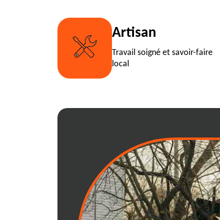
Artisan
Travail soigné et savoir-faire
local
Location de benn
mesure à 01130
Nous comprenons combien il es
solutions de gestion des déch