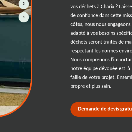
 particulier ou un professionnel
3
vos déchets à Charix ? Laiss
vices de location de bennes sur
de confiance dans cette missi
4
jets à 01130. Nos bennes de
côtés, nous nous engageons à
tes pour tous types de déchets,
adapté à vos besoins spécifi
ux déchets verts. RJ Benne
déchets seront traités de ma
ce efficace, avec des délais de
respectant les normes envir
les pour s'adapter à votre emploi
Nous comprenons l'importan
 discuter de vos besoins et
notre équipe dévouée est là 
r votre gestion des déchets.
faille de votre projet. Ensemb
propre et plus sain.
Demande de devis gratu