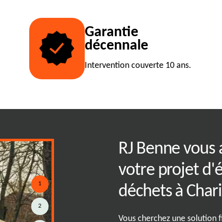
Garantie
décennale
Intervention couverte 10 ans.
es : solutions sur
RJ Benne vous
votre projet d'
1
déchets à Chari
t crucial de disposer de
2
ets adaptées à vos besoins
Vous cherchez une solution f