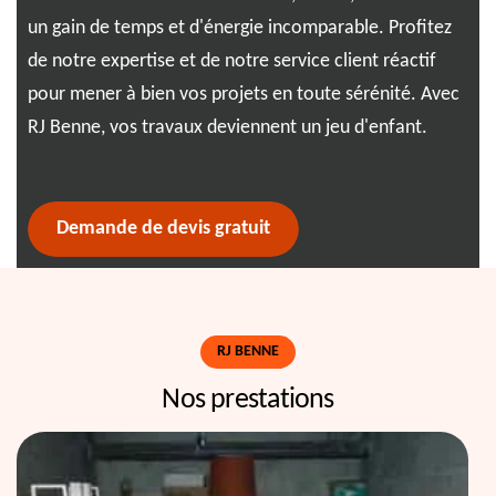
ion
un gain de temps et d'énergie incomparable. Profitez
s'a
s
de notre expertise et de notre service client réactif
cha
pour mener à bien vos projets en toute sérénité. Avec
vou
RJ Benne, vos travaux deviennent un jeu d'enfant.
gar
sol
Demande de devis gratuit
RJ BENNE
Nos prestations