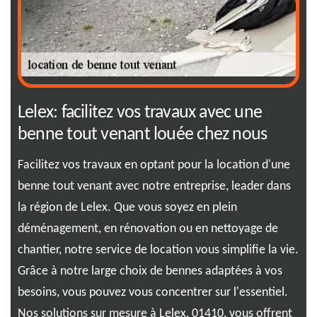
ne
Lelex: facilitez vos travaux avec une
01
benne tout venant louée chez nous
di
RJ
et à
Facilitez vos travaux en optant pour la location d'une
benne tout venant avec notre entreprise, leader dans
Vou
la région de Lelex. Que vous soyez en plein
vos
déménagement, en rénovation ou en nettoyage de
tou
chantier, notre service de location vous simplifie la vie.
Nou
Grâce à notre large choix de bennes adaptées à vos
dis
besoins, vous pouvez vous concentrer sur l'essentiel.
la 
t
Nos solutions sur mesure à Lelex, 01410, vous offrent
tai