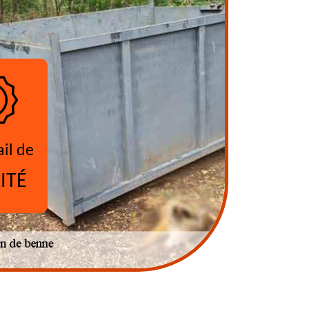
ail de
ITÉ