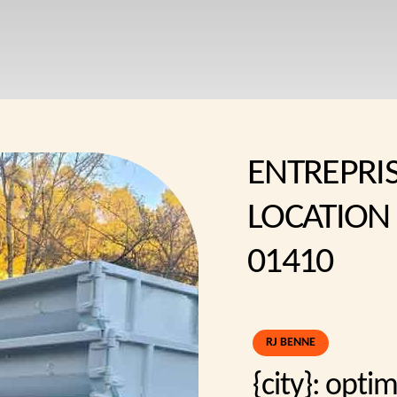
ENTREPRI
LOCATION 
01410
RJ BENNE
{city}: opti