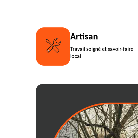
Artisan
Travail soigné et savoir-faire
local
Location de benn
mesure à 01410