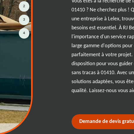
t crucial de disposer de
Vous êtes à la recherche de 
2
ets adaptées à vos besoins
01410 ? Ne cherchez plus ! Q
 particulier ou un professionnel
une entreprise à Lelex, trouv
3
ices de location de bennes sur
besoins est essentiel. À RJ
4
jets à 01410. Nos bennes de
l'importance d'un service rap
tes pour tous types de déchets,
large gamme d'options pour d
ux déchets verts. RJ Benne
parfaitement à votre projet.
ce efficace, avec des délais de
disposition pour vous guider
les pour s'adapter à votre emploi
sans tracas à 01410. Avec un
 discuter de vos besoins et
solutions adaptées, vous êtes
r votre gestion des déchets.
qualité. Laissez-nous vous aid
Demande de devis gratu