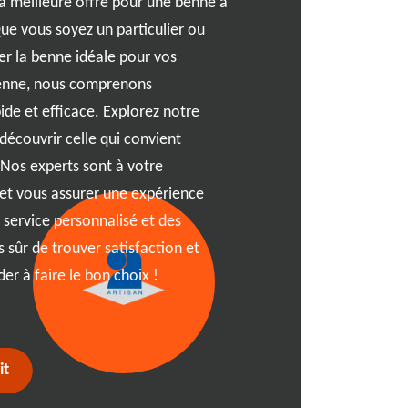
la meilleure offre pour une benne à
ue vous soyez un particulier ou
Garantir une satisfaction to
er la benne idéale pour vos
cela se reflète dans notre s
 Benne, nous comprenons
bennes à Lelex. RJ Benne s
ide et efficace. Explorez notre
sans faille, grâce à une éq
écouvrir celle qui convient
toutes vos questions et à r
 Nos experts sont à votre
Que vous soyez dans le cœu
 et vous assurer une expérience
01410, notre service est con
 service personnalisé et des
convivial, vous assurant une
 sûr de trouver satisfaction et
l'expérience d'une location
er à faire le bon choix !
personnalisée avec RJ Benne
rencontrent.
it