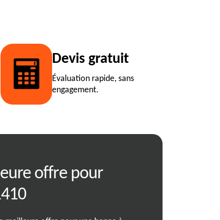
Devis gratuit
Évaluation rapide, sans
engagement.
leure offre pour
RJ Benne garan
1410
client irréproc
location de be