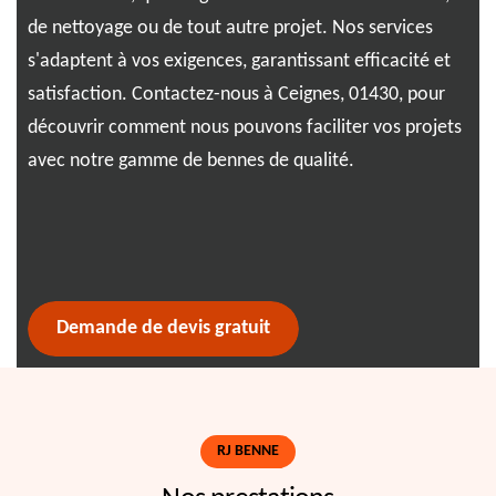
de nettoyage ou de tout autre projet. Nos services
int
.
s'adaptent à vos exigences, garantissant efficacité et
dan
t
satisfaction. Contactez-nous à Ceignes, 01430, pour
ser
découvrir comment nous pouvons faciliter vos projets
Pro
 jeu
avec notre gamme de bennes de qualité.
qua
sér
Demande de devis gratuit
RJ BENNE