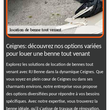
Ceignes: découvrez nos options variées
Ré
pour louer une benne tout venant
qu
B
ne
Explorez les solutions de location de bennes tout
ns
venant avec RJ Benne dans la dynamique Ceignes. Que
Vou
vous soyez en plein cœur de Ceignes ou dans ses
net
charmants environs, notre entreprise vous propose
vos
vie.
des options diversifiées pour répondre à vos besoins
Ben
s
spécifiques. Avec notre expertise, vous trouverez la
en 
l.
benne idéale, qu'il s'agisse de travaux de rénovation,
gag