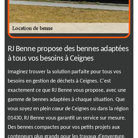
RJ Benne propose des bennes adaptées
Ch
à tous vos besoins à Ceignes
vo
Imaginez trouver la solution parfaite pour tous vos
Lor
besoins en gestion de déchets à Ceignes. C'est
tai
us
exactement ce que RJ Benne vous propose, avec une
le 
gamme de bennes adaptées à chaque situation. Que
tro
vous soyez en plein cœur de Ceignes ou dans la région
tan
e,
01430, RJ Benne vous garantit un service sur mesure.
inu
.
Des bennes compactes pour vos petits projets aux
com
e et
conteneurs plus grands pour les travaux d'envergure,
vol