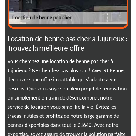
Location de benne pas cher à Jujurieux :
RJ
x
Trouvez la meilleure offre
of
Vous cherchez une location de benne pas cher à
Fac
rt
Jujurieux ? Ne cherchez pas plus loin ! Avec RJ Benne,
mis
découvrez une offre imbattable qui s'adapte à vos
s'e
besoins. Que vous soyez en plein projet de rénovation
tou
 et
ou simplement en train de désencombrer, notre
pri
 ce
service de location vous simplifie la vie. Évitez les
eff
tracas inutiles et profitez de notre large gamme de
app
é de
bennes disponibles dans tout le 01640. Avec notre
cap
expertise, soyez assuré de trouver la solution parfaite
cro