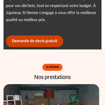
ice
pour vos déchets, tout en respectant votre budget. À
pas
 à
Jujurieux, RJ Benne s'engage à vous offrir la meilleure
de 
qualité au meilleur prix.
com
Be
Demande de devis gratuit
RJ BENNE
Nos prestations