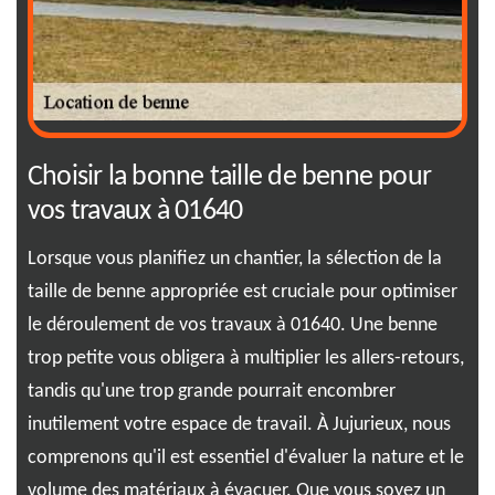
Choisir la bonne taille de benne pour
Éc
vos travaux à 01640
lo
 une
Lorsque vous planifiez un chantier, la sélection de la
Ima
 un
taille de benne appropriée est cruciale pour optimiser
eff
le déroulement de vos travaux à 01640. Une benne
off
trop petite vous obligera à multiplier les allers-retours,
016
tandis qu'une trop grande pourrait encombrer
rui
inutilement votre espace de travail. À Jujurieux, nous
env
comprenons qu'il est essentiel d'évaluer la nature et le
dan
tre
volume des matériaux à évacuer. Que vous soyez un
vos