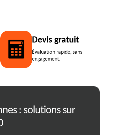
Devis gratuit
Évaluation rapide, sans
engagement.
nes : solutions sur
Location de b
0
Oncieu avec R