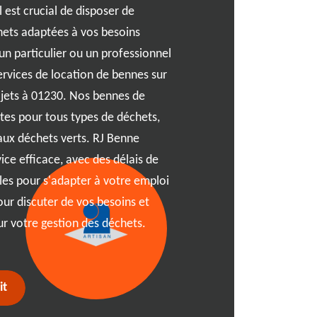
est crucial de disposer de
Vous cherchez une solutio
hets adaptées à vos besoins
de vos déchets à Oncieu? 
un particulier ou un professionnel
de benne pas chère et prat
ervices de location de bennes sur
chantier de rénovation ou
ojets à 01230. Nos bennes de
faire du tri, notre service 
aites pour tous types de déchets,
à notre expertise, nous vou
aux déchets verts. RJ Benne
et un service de qualité, le
vice efficace, avec des délais de
notre équipe à votre écoute
ibles pour s'adapter à votre emploi
personnalisés pour choisir 
ur discuter de vos besoins et
Oncieu et dans tout le 012
ur votre gestion des déchets.
confiance pour une gestion
it