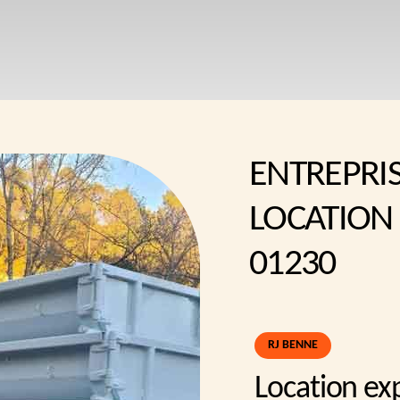
ENTREPRI
LOCATION
01230
RJ BENNE
Location ex