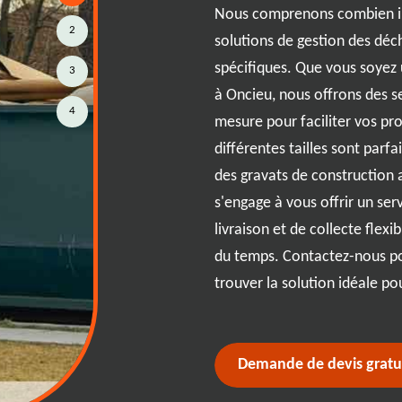
Nous comprenons combien il 
2
solutions de gestion des déc
ocation de benne à Oncieu où
spécifiques. Que vous soyez 
3
ge avec soin. RJ Benne vous offre
à Oncieu, nous offrons des s
t efficacité et tranquillité
4
mesure pour faciliter vos pr
ein cœur de Oncieu ou dans les
différentes tailles sont parf
pe dévouée est prête à répondre
des gravats de construction 
ilité inégalée. Nous comprenons
s'engage à vous offrir un ser
 déchets et nous nous engageons à
livraison et de collecte flex
 RJ Benne, vous bénéficiez d'un
du temps. Contactez-nous po
e benne est livrée et récupérée à
trouver la solution idéale po
périence sans souci.
Demande de devis gratu