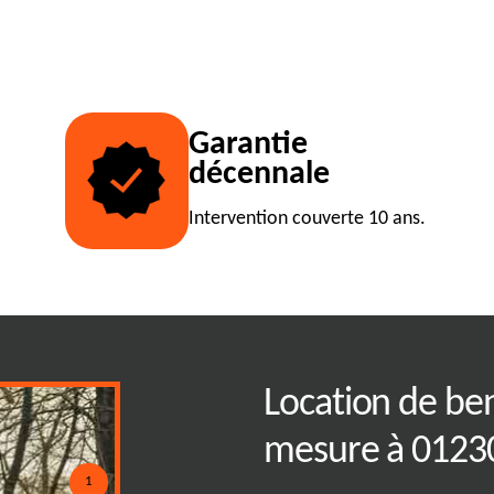
Garantie
décennale
Intervention couverte 10 ans.
partenaire idéal
Location de ben
benne sans souci
mesure à 0123
1