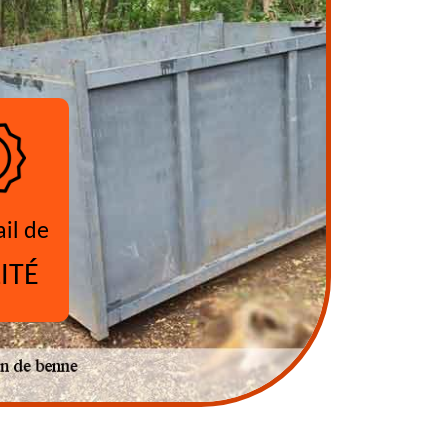
ail de
ITÉ