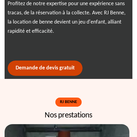
s
Profitez de notre expertise pour une expérience sans
bes
.
tracas, de la réservation à la collecte. Avec RJ Benne,
éga
et
la location de benne devient un jeu d'enfant, alliant
les
ts
rapidité et efficacité.
c’e
nt
cha
Demande de devis gratuit
RJ BENNE
Nos prestations