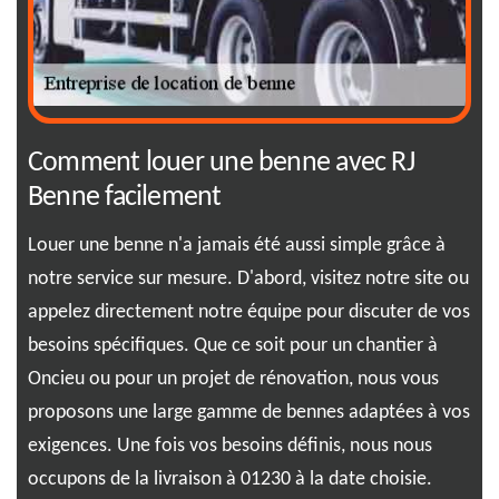
Comment louer une benne avec RJ
Le
Benne facilement
lo
Louer une benne n'a jamais été aussi simple grâce à
Opt
notre service sur mesure. D'abord, visitez notre site ou
une
appelez directement notre équipe pour discuter de vos
Onc
besoins spécifiques. Que ce soit pour un chantier à
des
z en
Oncieu ou pour un projet de rénovation, nous vous
rén
ous
proposons une large gamme de bennes adaptées à vos
pré
exigences. Une fois vos besoins définis, nous nous
ges
occupons de la livraison à 01230 à la date choisie.
une