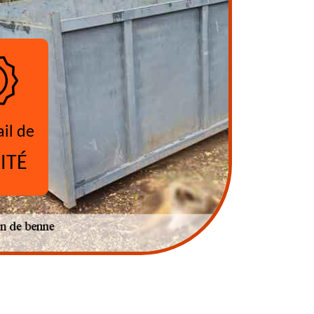
ail de
ITÉ