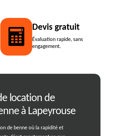
Devis gratuit
Évaluation rapide, sans
engagement.
de location de
Comment bien
enne à Lapeyrouse
déchets à 013
on de benne où la rapidité et
Louer une benne à déchets