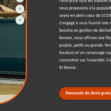
l'efficacité sont les maîtres
 chantiers avec une gestion
nous proposons à la populat
3
cation express de bennes
soyez en plein cœur de 01330
e pour vous ! Grâce à notre
4
s'engage à vous fournir une 
Benne vous accompagne avec
besoins en gestion de déche
us soyez dans le secteur de la
bennes, nous offrons une flex
ou un particulier, notre offre
projets, petits ou grands. No
permettant de vous concentrer
livraison et un ramassage ra
e à Lapeyrouse vous garantit une
concentrer sur l'essentiel. Fa
comparables. Profitez d'une
RJ Benne.
ion des déchets simplifiée avec RJ
nfiance à 01330.
Demande de devis gratu