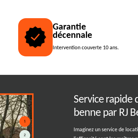
Garantie
décennale
Intervention couverte 10 ans.
s de bennes
Service rapide 
J Benne, basé à
benne par RJ B
1
Imaginez un service de locati
2