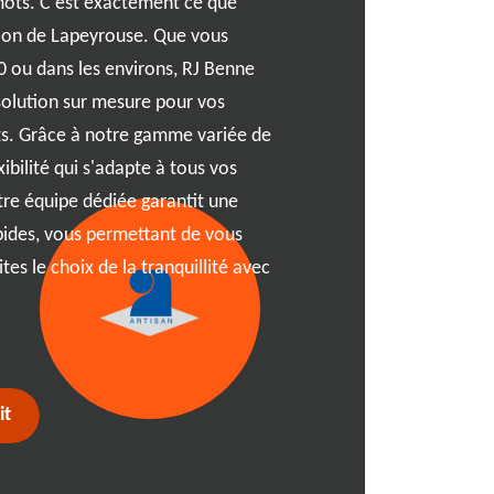
 mots. C'est exactement ce que
mais quelques astuces sim
ion de Lapeyrouse. Que vous
Tout d'abord, identifiez cl
 ou dans les environs, RJ Benne
déchets, le type de matéria
solution sur mesure pour vos
location. Ces éléments sont
ts. Grâce à notre gamme variée de
idéale. Contactez RJ Benne
ibilité qui s'adapte à tous vos
personnalisés et un devis a
tre équipe dédiée garantit une
vérifier les réglementatio
pides, vous permettant de vous
les autorisations de statio
ites le choix de la tranquillité avec
benne soit livrée à temps e
toute complication logisti
location de benne à 01330 
it