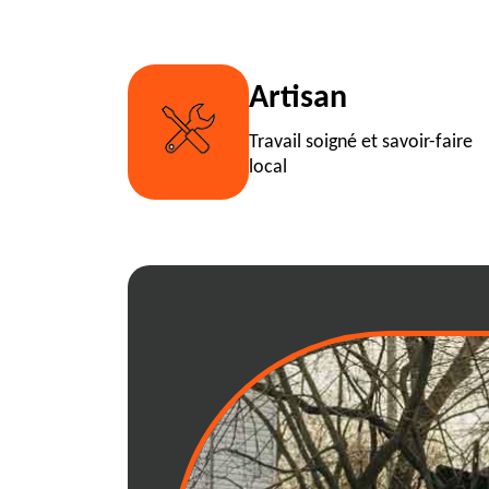
Artisan
Travail soigné et savoir-faire
local
Location expres
multiples chez R
Lapeyrouse