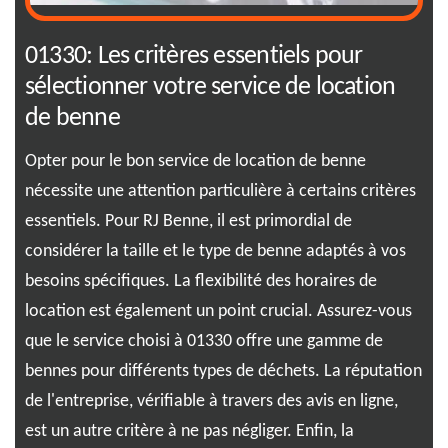
on
01330: Les critères essentiels pour
La
sélectionner votre service de location
ré
de benne
be
e.
Opter pour le bon service de location de benne
Lou
s
nécessite une attention particulière à certains critères
idé
inez
essentiels. Pour RJ Benne, il est primordial de
est
considérer la taille et le type de benne adaptés à vos
loc
 la
besoins spécifiques. La flexibilité des horaires de
loc
location est également un point crucial. Assurez-vous
séc
que le service choisi à 01330 offre une gamme de
ren
 de
bennes pour différents types de déchets. La réputation
sta
z
de l'entreprise, vérifiable à travers des avis en ligne,
Ben
des
est un autre critère à ne pas négliger. Enfin, la
ave