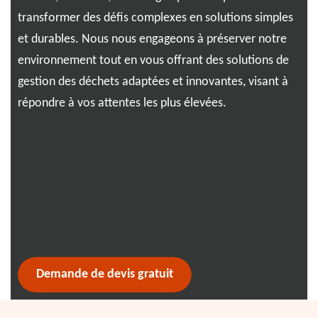
transformer des défis complexes en solutions simples
 et
l'e
et durables. Nous nous engageons à préserver notre
age
sol
environnement tout en vous offrant des solutions de
vous
con
gestion des déchets adaptées et innovantes, visant à
012
répondre à vos attentes les plus élevées.
ges
e
ice
vis
fier
Demande de devis gratuit