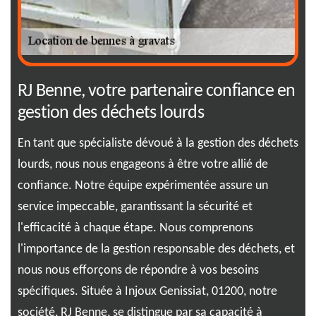
RJ Benne, votre partenaire confiance en
In
e
gestion des déchets lourds
im
gr
En tant que spécialiste dévoué à la gestion des déchets
lourds, nous nous engageons à être votre allié de
Vou
confiance. Notre équipe expérimentée assure un
de
pou
service impeccable, garantissant la sécurité et
Inj
l'efficacité à chaque étape. Nous comprenons
est
l'importance de la gestion responsable des déchets, et
.
nou
nous nous efforçons de répondre à vos besoins
du
gra
spécifiques. Située à Injoux Genissiat, 01200, notre
nes
de 
société, RJ Benne, se distingue par sa capacité à
vos
et 