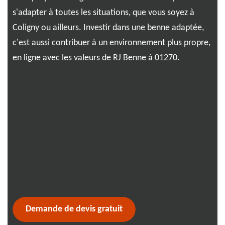
 de
s'adapter à toutes les situations, que vous soyez à
dif
Coligny ou ailleurs. Investir dans une benne adaptée,
déc
ir
c'est aussi contribuer à un environnement plus propre,
sa 
er
en ligne avec les valeurs de RJ Benne à 01270.
sel
cas
bén
mai
opt
sol
de 
nou
déc
pro
Demande de devis gratuit