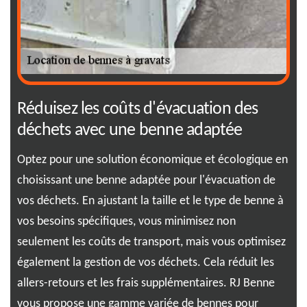
ée
Réduisez les coûts d'évacuation des
Lo
déchets avec une benne adaptée
01
B
Optez pour une solution économique et écologique en
ser
choisissant une benne adaptée pour l'évacuation de
La 
là
vos déchets. En ajustant la taille et le type de benne à
dém
vos besoins spécifiques, vous minimisez non
rén
seulement les coûts de transport, mais vous optimisez
Ben
ans
également la gestion de vos déchets. Cela réduit les
gra
ns
allers-retours et les frais supplémentaires. RJ Benne
soy
vous propose une gamme variée de bennes pour
nou