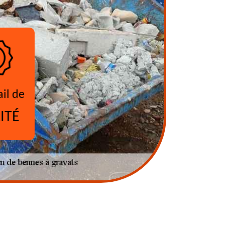
ail de
ITÉ