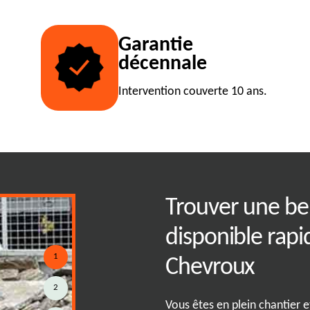
Garantie
décennale
Intervention couverte 10 ans.
ibilité
Trouver une be
la location de
disponible rap
1
Chevroux
2
ion rapide et efficace pour vous
Vous êtes en plein chantier 