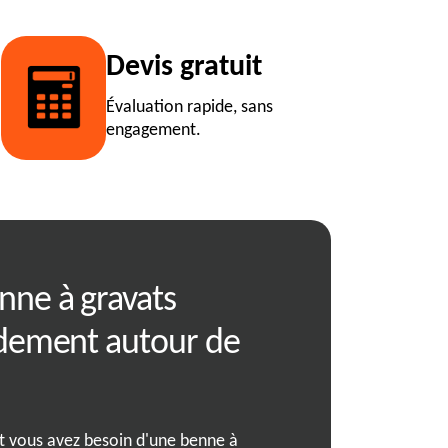
Devis gratuit
Évaluation rapide, sans
engagement.
nne à gravats
RJ Benne, votr
idement autour de
confiance en g
lourds
et vous avez besoin d'une benne à
En tant que spécialiste dév