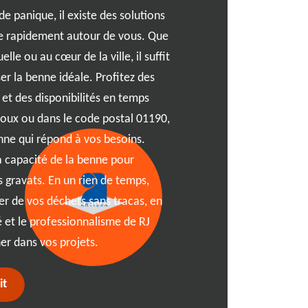
de panique, il existe des solutions
nous nous engageons à être
ne rapidement autour de vous. Que
équipe expérimentée assur
lle ou au cœur de la ville, il suffit
garantissant la sécurité et
ser la benne idéale. Profitez des
comprenons l'importance d
s et des disponibilités en temps
déchets, et nous nous effo
roux ou dans le code postal 01190,
spécifiques. Située à Chevr
nne qui répond à vos besoins.
se distingue par sa capaci
 la capacité de la benne pour
en solutions simples et du
s gravats. En un rien de temps,
préserver notre environnem
r de vos déchets sans tracas, en
solutions de gestion des d
é et le professionnalisme de RJ
à répondre à vos attentes l
r dans vos projets.
it