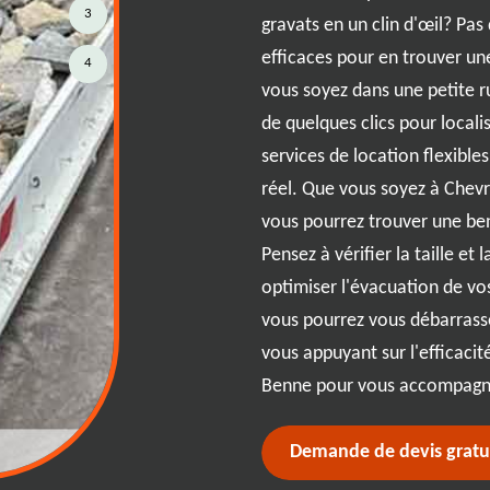
3
 chantier à Chevroux ? Ne
gravats en un clin d'œil? Pas 
ne est là pour vous. Avec une
efficaces pour en trouver u
4
vous garantissons une location
vous soyez dans une petite rue
. Que vous soyez en plein
de quelques clics pour locali
onstruction, notre service rapide
services de location flexible
concentrer sur l'essentiel. En
réel. Que vous soyez à Chev
pour une solution respectueuse
vous pourrez trouver une be
me aux normes en vigueur à
Pensez à vérifier la taille et
nce à notre expertise pour une
optimiser l'évacuation de vo
t sans souci.
vous pourrez vous débarrasse
vous appuyant sur l'efficacit
Benne pour vous accompagne
Demande de devis gratu