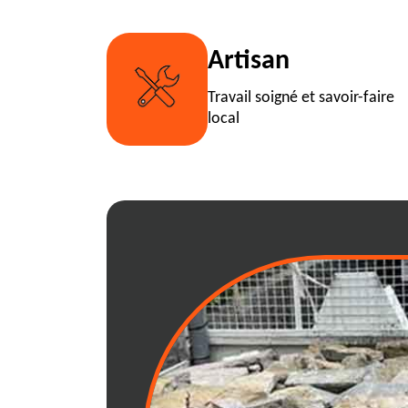
Artisan
Travail soigné et savoir-faire
local
Chevroux: dispon
immédiate pour 
benne à gravats
Vous êtes en quête d'une solut