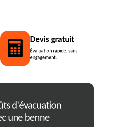
Devis gratuit
Évaluation rapide, sans
engagement.
ûts d'évacuation
RJ Benne : ser
ec une benne
la location et