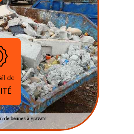
ail de
ITÉ