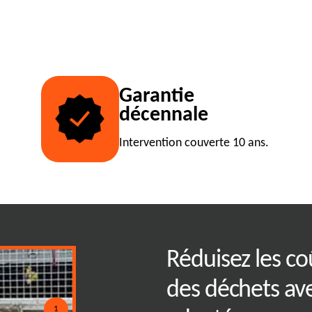
Garantie
décennale
Intervention couverte 10 ans.
personnalisés
Réduisez les co
e d'évacuation
des déchets av
1