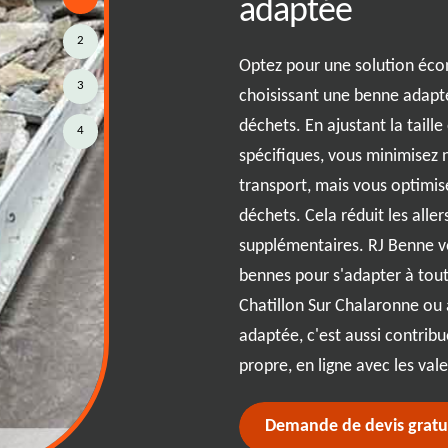
s
adaptée
2
 unique, et c'est pour cela que
Optez pour une solution éc
3
es services personnalisés
choisissant une benne adapt
vous soyez à Chatillon Sur
déchets. En ajustant la taill
4
nne est prêt à vous accompagner.
spécifiques, vous minimisez 
00, sont conçues pour répondre
transport, mais vous optimis
s'agisse d'un chantier de
déchets. Cela réduit les allers
n ou d'un simple nettoyage de
supplémentaires. RJ Benne 
tise et à notre écoute attentive,
bennes pour s'adapter à tout
lution sur-mesure, rendant
Chatillon Sur Chalaronne ou 
ficace. Faites confiance à notre
adaptée, c'est aussi contrib
i s'adapte à vos exigences.
propre, en ligne avec les va
Demande de devis gratu