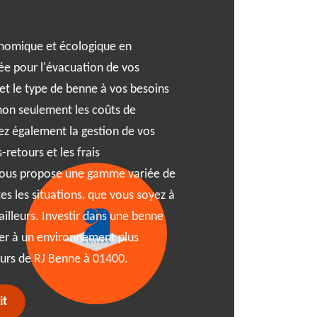
À la recherche d'un partena
location et gestion de benn
onomique et écologique en
Notre société vous propose
ée pour l'évacuation de vos
efficacité et expertise, p
e et le type de benne à vos besoins
projets. Que vous soyez ba
non seulement les coûts de
dans les environs de 01400
ez également la gestion de vos
sur-mesure, adapté à vos b
-retours et les frais
dévouée est à votre écoute
vous propose une gamme variée de
rapides et efficaces, tout 
es les situations, que vous soyez à
de vos bennes. Faites conf
ailleurs. Investir dans une benne
sans tracas et un service d
uer à un environnement plus
leurs de RJ Benne à 01400.
it