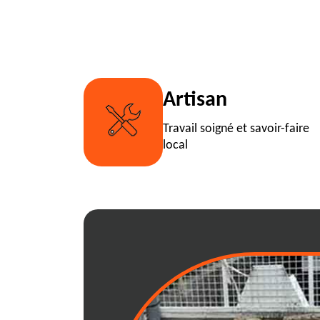
Artisan
Travail soigné et savoir-faire
local
01400: services 
pour chaque typ