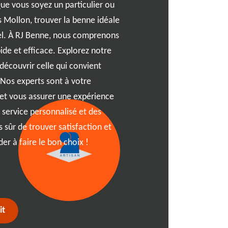
ue vous soyez un particulier ou
Imaginez une solution simp
s Mollon, trouver la benne idéale
l'environnement pour gérer
iel. À RJ Benne, nous comprenons
que propose RJ Benne. En t
ide et efficace. Explorez notre
bennes écologiques, nous n
écouvrir celle qui convient
qualité à Villieu Loyes Mo
 Nos experts sont à votre
la ville ou dans les enviro
 et vous assurer une expérience
vous accompagner dans vos
 service personnalisé et des
Grâce à notre expertise, n
 sûr de trouver satisfaction et
rapide et efficace, tout en
er à faire le bon choix !
en vigueur. Faites confianc
location de bennes qui allie
l'environnement, à 01800.
it