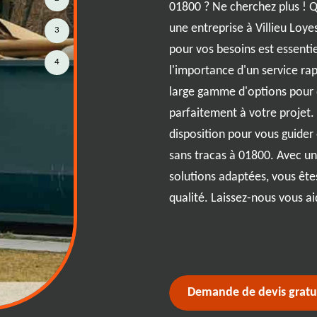
ient grandement la démarche.
01800 ? Ne cherchez plus ! Q
ement vos besoins : le volume des
une entreprise à Villieu Loye
3
à évacuer, et la durée de
pour vos besoins est essent
4
uciaux pour choisir la benne
l'importance d'un service rap
r obtenir des conseils
large gamme d'options pour d
té à votre projet. Pensez à
parfaitement à votre projet.
cales à Villieu Loyes Mollon,
disposition pour vous guider
e stationnement. Enfin, assurez-
sans tracas à 01800. Avec un
à temps et dans la bonne zone
solutions adaptées, vous êtes
n logistique. Avec une bonne
qualité. Laissez-nous vous aid
nne à 01800 devient un jeu
Demande de devis gratu