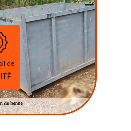
ail de
ITÉ