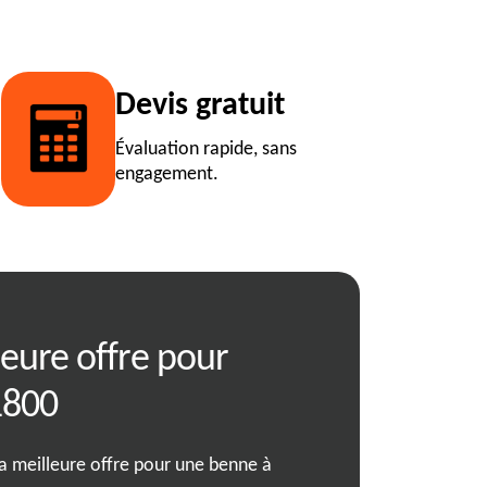
Devis gratuit
Évaluation rapide, sans
engagement.
leure offre pour
RJ Benne, spéc
1800
de bennes éco
chez vous, à V
la meilleure offre pour une benne à