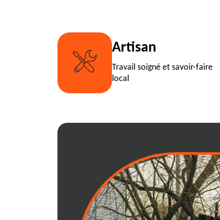
Artisan
Travail soigné et savoir-faire
local
Comment bien l
déchets à 01800
Louer une benne à déchets à 