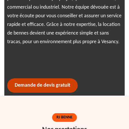
commercial ou industriel. Notre équipe dévouée est à
et 
votre écoute pour vous conseiller et assurer un service
pro
Avec
rapide et efficace. Grâce à notre expertise, la location
eng
de bennes devient une expérience simple et sans
tou
la
tracas, pour un environnement plus propre à Vesancy.
pro
e et
exp
t
 à
Demande de devis gratuit
RJ BENNE