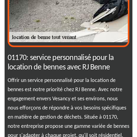
01170: service personnalisé pour la
Po
location de bennes avec RJ Benne
to
Offrir un service personnalisé pour la location de
Opt
bennes est notre priorité chez RJ Benne. Avec notre
not
engagement envers Vesancy et ses environs, nous
l’e
nous efforçons de répondre à vos besoins spécifiques
bes
en matière de gestion de déchets. Située à 01170,
pou
notre entreprise propose une gamme variée de bennes
bén
pour s'adapter à chaque projet, qu'il soit résidentiel,
tou
e