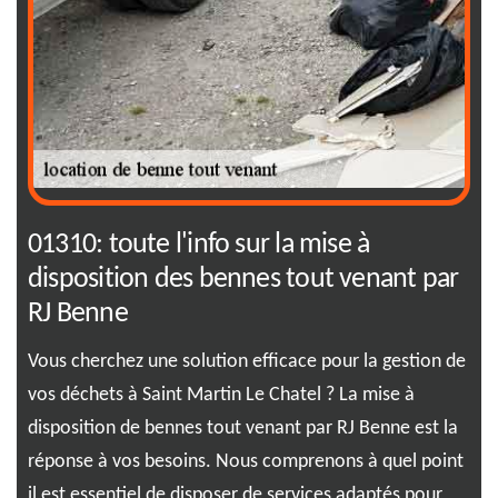
01310: toute l'info sur la mise à
Se
disposition des bennes tout venant par
to
RJ Benne
Vou
de 
Vous cherchez une solution efficace pour la gestion de
de 
vos déchets à Saint Martin Le Chatel ? La mise à
dan
disposition de bennes tout venant par RJ Benne est la
Ima
e de
réponse à vos besoins. Nous comprenons à quel point
pou
il est essentiel de disposer de services adaptés pour