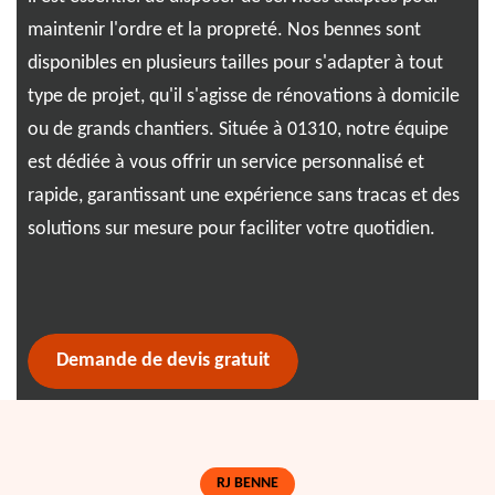
rén
nné
maintenir l'ordre et la propreté. Nos bennes sont
sim
disponibles en plusieurs tailles pour s'adapter à tout
vou
type de projet, qu'il s'agisse de rénovations à domicile
fle
ous
ou de grands chantiers. Située à 01310, notre équipe
l'e
est dédiée à vous offrir un service personnalisé et
ave
ez
rapide, garantissant une expérience sans tracas et des
ges
solutions sur mesure pour faciliter votre quotidien.
Tra
exp
Demande de devis gratuit
RJ BENNE