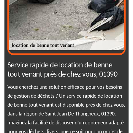
ne
Service rapide de location de benne
RJ
tout venant près de chez vous, 01390
to
et à
Vous cherchez une solution efficace pour vos besoins
Sim
de gestion de déchets ? Un service rapide de location
bie
de benne tout venant est disponible près de chez vous,
app
dans la région de Saint Jean De Thurigneux, 01390.
dev
Imaginez la facilité de disposer d’un conteneur adapté
déc
pour vos déchets divers, que ce soit pour un projet de
un 