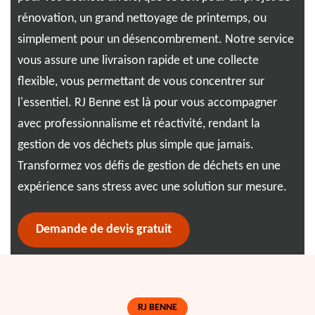
rénovation, un grand nettoyage de printemps, ou
dév
t
simplement pour un désencombrement. Notre service
vou
ion
vous assure une livraison rapide et une collecte
eng
s
flexible, vous permettant de vous concentrer sur
pos
l'essentiel. RJ Benne est là pour vous accompagner
env
pour
avec professionnalisme et réactivité, rendant la
à 0
gestion de vos déchets plus simple que jamais.
res
Transformez vos défis de gestion de déchets en une
expérience sans stress avec une solution sur mesure.
Demande de devis gratuit
RJ BENNE