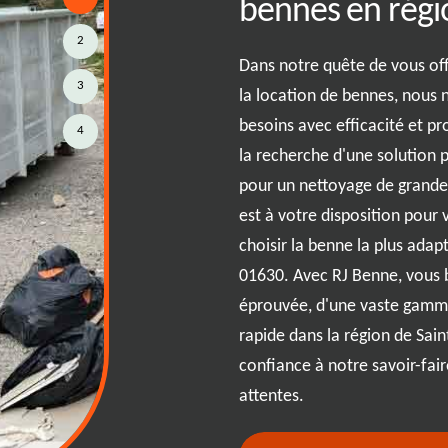
râce à RJ Benne
bennes en régi
2
tion ou de grand nettoyage à
Dans notre quête de vous off
3
savez pas quoi faire de vos
la location de bennes, nous
tracasser ! Avec RJ Benne, vous
besoins avec efficacité et p
4
tout venant en seulement
la recherche d'une solution 
 la vie et gagnez du temps en
pour un nettoyage de grande
itive. Que vous soyez en plein
est à votre disposition pour 
 dans ses environs, avec le code
choisir la benne la plus adap
us assure une solution rapide et
01630. Avec RJ Benne, vous b
ertise et de notre service de
éprouvée, d'une vaste gamme
 de vos déchets en toute
rapide dans la région de Sain
re benne vous attend !
confiance à notre savoir-fai
attentes.