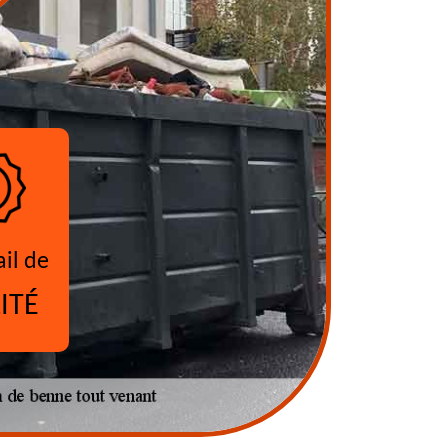
ail de
ITÉ