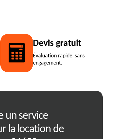
Devis gratuit
Évaluation rapide, sans
engagement.
e un service
RJ Benne offre 
 la location de
compétitifs p