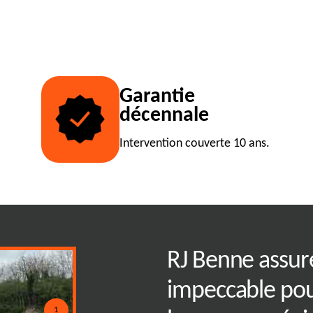
Garantie
décennale
Intervention couverte 10 ans.
benne tout
RJ Benne assur
es clics à Saint
impeccable pour
1