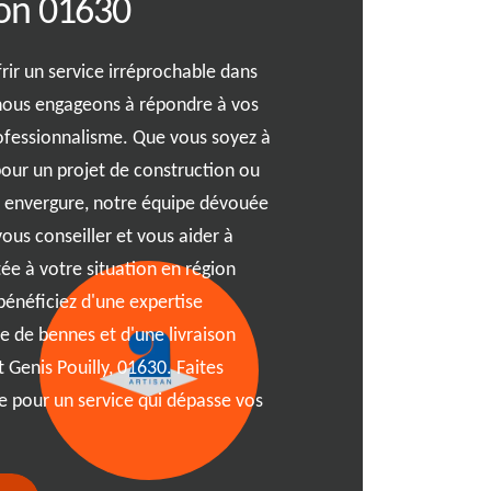
on 01630
tout venant à 
rir un service irréprochable dans
Vous cherchez une solutio
 nous engageons à répondre à vos
déchets à Saint Genis Pouill
rofessionnalisme. Que vous soyez à
se démarque par ses tarifs 
pour un projet de construction ou
benne tout venant. Que vou
 envergure, notre équipe dévouée
professionnel, nous vous p
vous conseiller et vous aider à
s'adapte à vos besoins et à
tée à votre situation en région
expertise, nous nous engag
énéficiez d'une expertise
sans tracas, de la réservati
 de bennes et d'une livraison
implantées à 01630, sont à
t Genis Pouilly, 01630. Faites
et vous garantir une satisf
re pour un service qui dépasse vos
simplicité et l'efficacité a
déchets à Saint Genis Pouil