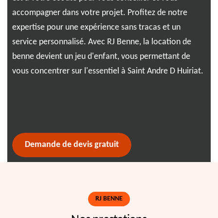
accompagner dans votre projet. Profitez de notre
soi
expertise pour une expérience sans tracas et un
équ
on
service personnalisé. Avec RJ Benne, la location de
con
benne devient un jeu d'enfant, vous permettant de
Grâ
vous concentrer sur l'essentiel à Saint Andre D Huiriat.
une
env
nne
Demande de devis gratuit
RJ BENNE