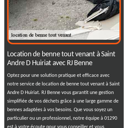
Location de benne tout venant à Saint
01
Andre D Huiriat avec RJ Benne
lo
Optez pour une solution pratique et efficace avec
Off
notre service de location de benne tout venant à Saint
ben
Andre D Huiriat. RJ Benne vous garantit une gestion
eng
nt
simplifiée de vos déchets grâce à une large gamme de
env
bennes adaptées à vos besoins. Que vous soyez un
bes
ace,
particulier ou un professionnel, notre équipe à 01290
Sit
le
est à votre écoute pour vous conseiller et vous
var
l de