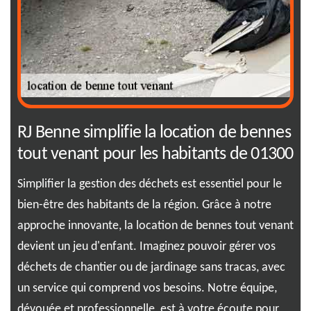
RJ Benne simplifie la location de bennes
01
tout venant pour les habitants de 01300
to
Simplifier la gestion des déchets est essentiel pour le
Cho
bien-être des habitants de la région. Grâce à notre
013
approche innovante, la location de bennes tout venant
pou
pas
devient un jeu d'enfant. Imaginez pouvoir gérer vos
éva
déchets de chantier ou de jardinage sans tracas, avec
Une
tre
un service qui comprend vos besoins. Notre équipe,
fré
dévouée et professionnelle, est à votre écoute pour
coû
t