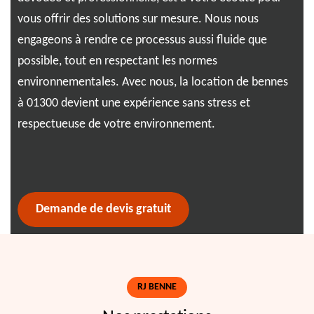
vous offrir des solutions sur mesure. Nous nous
mat
engageons à rendre ce processus aussi fluide que
s'a
possible, tout en respectant les normes
de 
re
environnementales. Avec nous, la location de bennes
com
à 01300 devient une expérience sans stress et
RJ 
respectueuse de votre environnement.
con
sou
Demande de devis gratuit
RJ BENNE