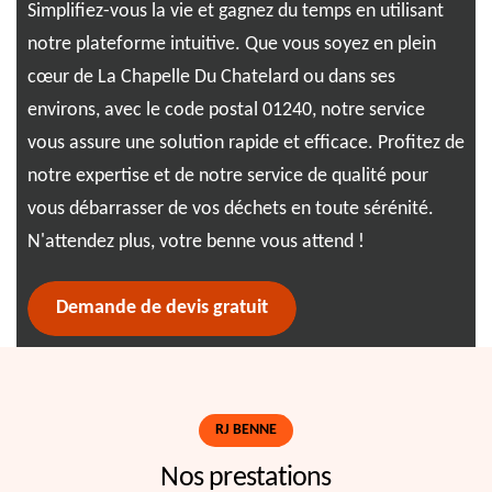
Simplifiez-vous la vie et gagnez du temps en utilisant
sim
t
notre plateforme intuitive. Que vous soyez en plein
ada
ile
cœur de La Chapelle Du Chatelard ou dans ses
sur
pe
environs, avec le code postal 01240, notre service
Du 
vous assure une solution rapide et efficace. Profitez de
d'é
des
notre expertise et de notre service de qualité pour
de 
vous débarrasser de vos déchets en toute sérénité.
pro
N'attendez plus, votre benne vous attend !
dev
Demande de devis gratuit
RJ BENNE
Nos prestations