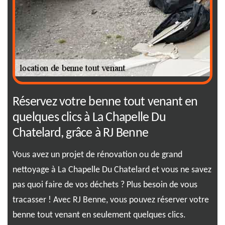
Réservez votre benne tout venant en
La
ar
quelques clics à La Chapelle Du
tr
Chatelard, grâce à RJ Benne
lo
 de
Vous avez un projet de rénovation ou de grand
Fac
nettoyage à La Chapelle Du Chatelard et vous ne savez
ben
la
pas quoi faire de vos déchets ? Plus besoin de vous
la 
int
tracasser ! Avec RJ Benne, vous pouvez réserver votre
en 
benne tout venant en seulement quelques clics.
net