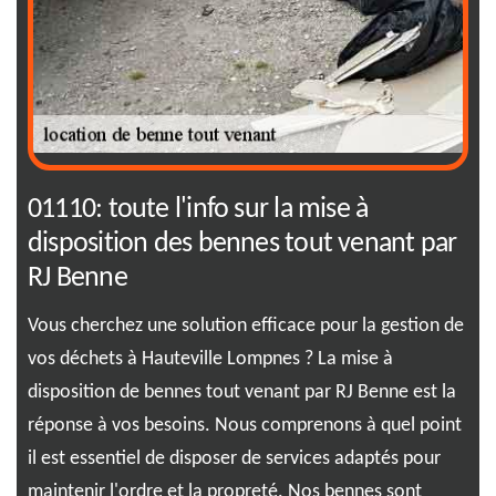
nes
01110: toute l'info sur la mise à
Ha
110
disposition des bennes tout venant par
op
RJ Benne
to
le
Vous cherchez une solution efficace pour la gestion de
Exp
nant
vos déchets à Hauteville Lompnes ? La mise à
ven
disposition de bennes tout venant par RJ Benne est la
Lom
ec
réponse à vos besoins. Nous comprenons à quel point
Lom
,
il est essentiel de disposer de services adaptés pour
ent
r
maintenir l'ordre et la propreté. Nos bennes sont
rép