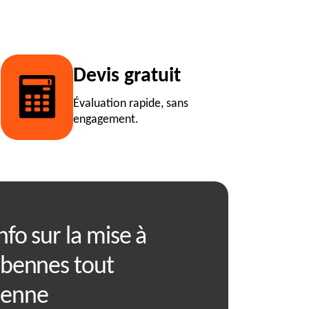
Devis gratuit
Évaluation rapide, sans
engagement.
nfo sur la mise à
Location de b
 bennes tout
Germagnat av
Benne
Optez pour une solution pra