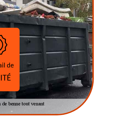
ail de
ITÉ