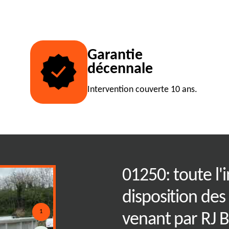
Garantie
décennale
Intervention couverte 10 ans.
mique de bennes
01250: toute l'i
région 01250
disposition des
1
venant par RJ 
omique de bennes tout venant en