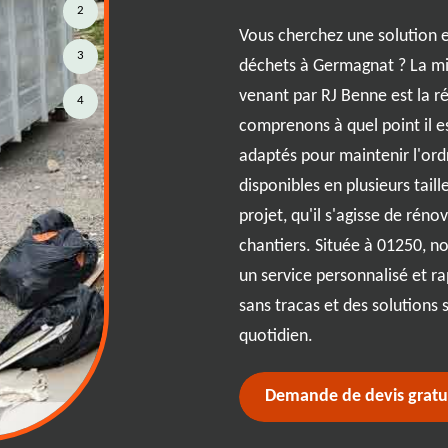
2
 astucieuse pour gérer
Vous cherchez une solution e
 ce soit pour un projet de
3
déchets à Germagnat ? La mi
u simplement pour un grand
venant par RJ Benne est la r
4
eut faire toute la différence. RJ
comprenons à quel point il es
vices flexibles et abordables
adaptés pour maintenir l'ord
pécifiques. Avec une large
disponibles en plusieurs tail
ez l'option idéale pour tout
projet, qu'il s'agisse de rén
ses environs bénéficient d'une
chantiers. Située à 01250, no
 expertise éprouvée, garantissant
un service personnalisé et r
tracas et respectueuse de
sans tracas et des solutions 
quotidien.
Demande de devis gratu