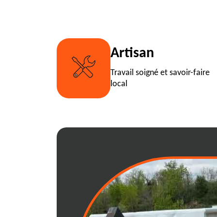
Artisan
Travail soigné et savoir-faire
local
Location écono
tout venant en 
Opter pour une location écon