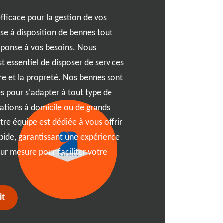
de location de benne tout
fficace pour la gestion de vos
garantit une gestion simpli
se à disposition de bennes tout
gamme de bennes adaptées 
éponse à vos besoins. Nous
particulier ou un professio
t essentiel de disposer de services
votre écoute pour vous co
re et la propreté. Nos bennes sont
votre projet. Profitez de n
les pour s'adapter à tout type de
sans tracas et un service p
ovations à domicile ou de grands
location de benne devient 
tre équipe est dédiée à vous offrir
vous concentrer sur l'esse
apide, garantissant une expérience
sur mesure pour faciliter votre
it