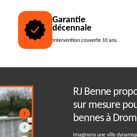
Garantie
décennale
Intervention couverte 10 ans.
mique de bennes
RJ Benne propo
région 01250
sur mesure pour
1
bennes à Drom
omique de bennes tout venant en
2
 astucieuse pour gérer
Imaginons une ville dynami