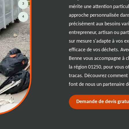
 ce soit pour un projet de
3
mérite une attention particul
u simplement pour un grand
approche personnalisée dans
4
eut faire toute la différence. RJ
précisément aux besoins vari
vices flexibles et abordables
entrepreneur, artisan ou par
pécifiques. Avec une large
sur mesure s'adapte à vos ex
ez l'option idéale pour tout
efficace de vos déchets. Avec
nvirons bénéficient d'une
Benne vous accompagne à ch
 expertise éprouvée, garantissant
la région 01250, pour vous of
tracas et respectueuse de
tracas. Découvrez comment no
font de nous un partenaire 
Demande de devis gratu