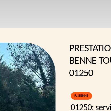
PRESTATIO
BENNE TO
01250
RJ BENNE
01250: serv