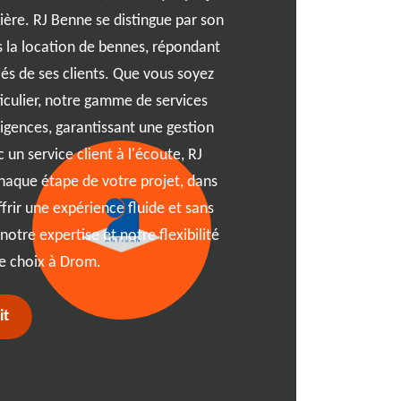
mesure. Que vous soyez en
ière. RJ Benne se distingue par son
environs de 01250, nous c
 la location de bennes, répondant
Grâce à notre expertise et
és de ses clients. Que vous soyez
vous trouverez celle qui r
ticulier, notre gamme de services
capacité et de praticité. A
igences, garantissant une gestion
personnalisé, d'un accompa
 un service client à l'écoute, RJ
compétitifs. Simplifiez la 
aque étape de votre projet, dans
des contraintes grâce à no
frir une expérience fluide et sans
Drom.
tre expertise et notre flexibilité
de choix à Drom.
it