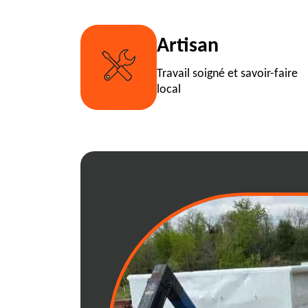
Artisan
Travail soigné et savoir-faire
local
Location écono
tout venant en 
Opter pour une location écon
région 01250 est une solution