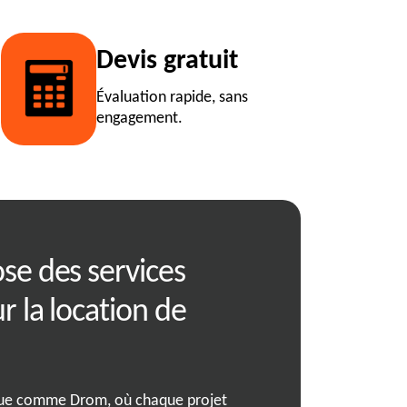
Devis gratuit
Évaluation rapide, sans
engagement.
se des services
Trouvez votre
 la location de
idéale à Drom
Dans votre quête de la ben
Benne se tient à vos côtés 
que comme Drom, où chaque projet