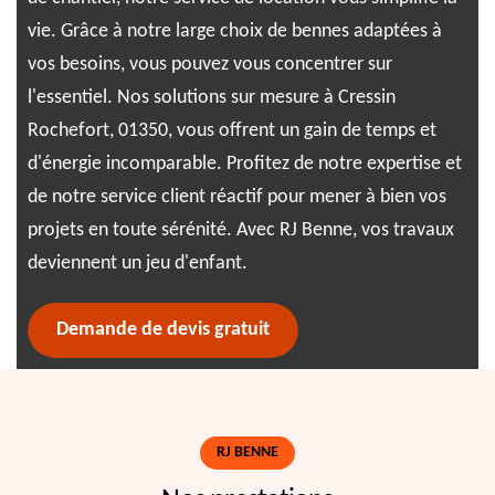
gam
vie. Grâce à notre large choix de bennes adaptées à
on
vos
vos besoins, vous pouvez vous concentrer sur
Ave
l'essentiel. Nos solutions sur mesure à Cressin
d'u
Rochefort, 01350, vous offrent un gain de temps et
com
d'énergie incomparable. Profitez de notre expertise et
lib
de notre service client réactif pour mener à bien vos
nne
loc
projets en toute sérénité. Avec RJ Benne, vos travaux
deviennent un jeu d'enfant.
Demande de devis gratuit
RJ BENNE