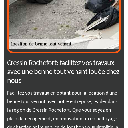
Cressin Rochefort: facilitez vos travaux
Tr
avec une benne tout venant louée chez
à 
nous
Dan
ssin
Cre
Facilitez vos travaux en optant pour la location d'une
vou
benne tout venant avec notre entreprise, leader dans
ace,
en 
la région de Cressin Rochefort. Que vous soyez en
le
env
plein déménagement, en rénovation ou en nettoyage
l de
spé
de chantier, notre service de location vous simplifie la