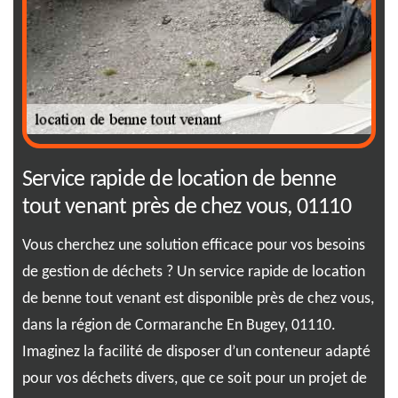
Service rapide de location de benne
01
y,
tout venant près de chez vous, 01110
di
RJ
Vous cherchez une solution efficace pour vos besoins
de gestion de déchets ? Un service rapide de location
Vou
de benne tout venant est disponible près de chez vous,
ez
vos
dans la région de Cormaranche En Bugey, 01110.
dis
Imaginez la facilité de disposer d’un conteneur adapté
tre
rép
pour vos déchets divers, que ce soit pour un projet de
il 