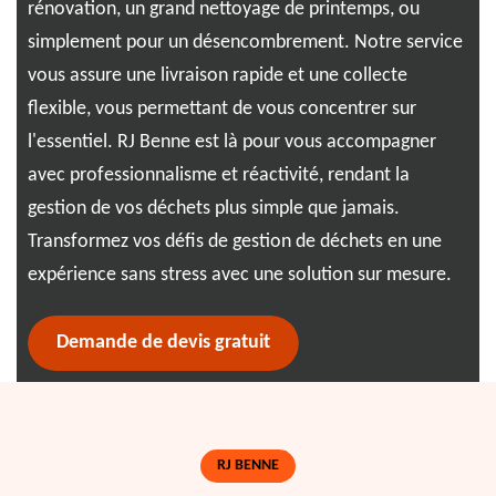
rénovation, un grand nettoyage de printemps, ou
t
mai
simplement pour un désencombrement. Notre service
dis
vous assure une livraison rapide et une collecte
ns,
typ
flexible, vous permettant de vous concentrer sur
re
ou 
l'essentiel. RJ Benne est là pour vous accompagner
est
avec professionnalisme et réactivité, rendant la
rap
gestion de vos déchets plus simple que jamais.
sol
Transformez vos défis de gestion de déchets en une
expérience sans stress avec une solution sur mesure.
Demande de devis gratuit
RJ BENNE