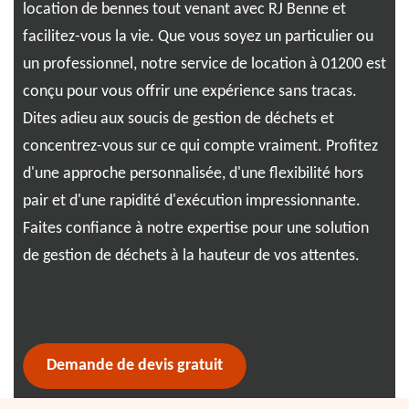
dev
location de bennes tout venant avec RJ Benne et
déc
facilitez-vous la vie. Que vous soyez un particulier ou
un 
un professionnel, notre service de location à 01200 est
dév
conçu pour vous offrir une expérience sans tracas.
vou
Dites adieu aux soucis de gestion de déchets et
eng
 une
concentrez-vous sur ce qui compte vraiment. Profitez
pos
te.
d'une approche personnalisée, d'une flexibilité hors
env
ute
pair et d'une rapidité d'exécution impressionnante.
à 0
on
Faites confiance à notre expertise pour une solution
res
RJ
de gestion de déchets à la hauteur de vos attentes.
Demande de devis gratuit