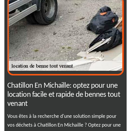
Chatillon En Michaille: optez pour une
RJ
location facile et rapide de bennes tout
to
venant
Sim
bie
e
Vous êtes à la recherche d'une solution simple pour
app
pas
vos déchets à Chatillon En Michaille ? Optez pour une