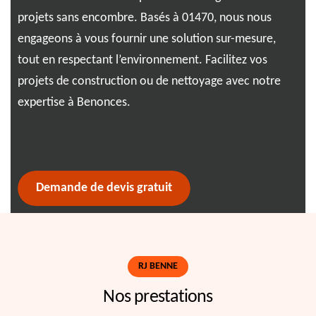
projets sans encombre. Basés à 01470, nous nous
liv
 le
engageons à vous fournir une solution sur-mesure,
per
es
tout en respectant l’environnement. Facilitez vos
Ben
projets de construction ou de nettoyage avec notre
pro
n
expertise à Benonces.
vos
nt
déf
str
Demande de devis gratuit
RJ BENNE
Nos prestations