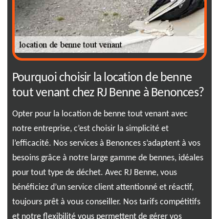
Pourquoi choisir la location de benne
Se
e
tout venant chez RJ Benne à Benonces?
to
Opter pour la location de benne tout venant avec
Vou
notre entreprise, c’est choisir la simplicité et
de 
l’efficacité. Nos services à Benonces s’adaptent à vos
de 
dans
besoins grâce à notre large gamme de bennes, idéales
dan
RJ
pour tout type de déchet. Avec RJ Benne, vous
de 
bénéficiez d’un service client attentionné et réactif,
div
ou
toujours prêt à vous conseiller. Nos tarifs compétitifs
gra
e,
et notre flexibilité vous permettent de gérer vos
dés
our