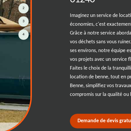
2
hets à {city} est essentiel pour
Imaginez un service de locati
3
méliorer la qualité de vie des
économies, c'est exactement
n de bennes adaptées, la gestion
Grâce à notre service abord
4
imple et efficace. Ces bennes,
vos déchets sans vous ruiner
oins spécifiques de Servas et
ses environs, notre équipe 
lecter et transporter les déchets
vos projets avec un service f
 disponibles en plusieurs tailles
Faites le choix de la tranquil
ets de construction, les
location de benne, tout en p
déchets ménagers. RJ Benne vous
Benne, simplifiez vos travaux
he en vous offrant des
compromis sur la qualité ou l
city} plus propre et durable.
Demande de devis gratu