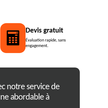
Devis gratuit
Évaluation rapide, sans
engagement.
c notre service de
Comment bien
nne abordable à
déchets à 012