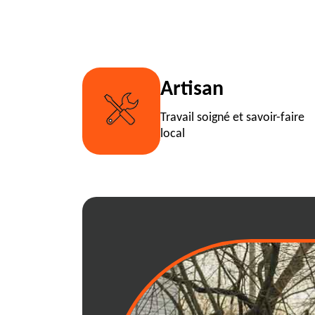
Artisan
Travail soigné et savoir-faire
local
{city}: optimisez
déchets grâce a
adaptées