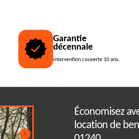
Garantie
décennale
Intervention couverte 10 ans.
 l'élimination des
Économisez ave
ux bennes
location de be
1
01240