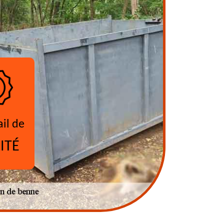
ail de
ITÉ