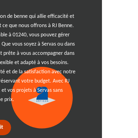
Louer une benne à déchets
mais quelques astuces sim
on de benne qui allie efficacité et
Tout d'abord, identifiez cl
 ce que nous offrons à RJ Benne.
déchets, le type de matéria
able à 01240, vous pouvez gérer
location. Ces éléments sont
. Que vous soyez à Servas ou dans
idéale. Contactez RJ Benne
est prête à vous accompagner dans
personnalisés et un devis a
lexible et adapté à vos besoins.
vérifier les réglementation
lité et de la satisfaction avec notre
autorisations de stationne
réservant votre budget. Avec RJ
benne soit livrée à temps e
 et vos projets à Servas sans
toute complication logisti
e prix.
location de benne à 01240 
it