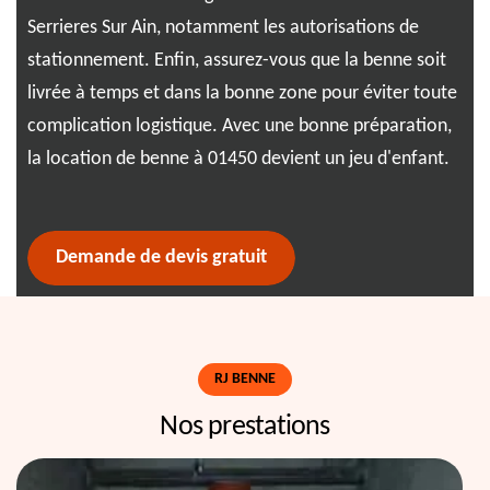
s
Serrieres Sur Ain, notamment les autorisations de
tra
ée.
stationnement. Enfin, assurez-vous que la benne soit
iné
est
livrée à temps et dans la bonne zone pour éviter toute
de 
complication logistique. Avec une bonne préparation,
bes
la location de benne à 01450 devient un jeu d'enfant.
fac
plu
Demande de devis gratuit
RJ BENNE
Nos prestations