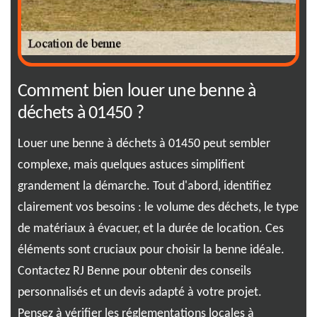
s
Comment bien louer une benne à
Po
déchets à 01450 ?
à 
Louer une benne à déchets à 01450 peut sembler
Opt
complexe, mais quelques astuces simplifient
est
re
grandement la démarche. Tout d'abord, identifiez
D'a
clairement vos besoins : le volume des déchets, le type
per
de matériaux à évacuer, et la durée de location. Ces
une
éléments sont cruciaux pour choisir la benne idéale.
éva
Contactez RJ Benne pour obtenir des conseils
à l
personnalisés et un devis adapté à votre projet.
bén
Pensez à vérifier les réglementations locales à
et 