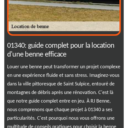
01340: guide complet pour la location
Se
d'une benne efficace
RJ
 une
Louer une benne peut transformer un projet complexe
Ima
 un
en une expérience fluide et sans stress. Imaginez-vous
rap
 la
dans la ville pittoresque de Saint Sulpice, entouré de
exa
montagnes de débris après une rénovation. C'est là
Sai
que notre guide complet entre en jeu. À RJ Benne,
ou 
nous comprenons que chaque projet à 01340 a ses
une
particularités. C'est pourquoi nous vous offrons une
de 
tre
multitude de conseils pratiques pour choisir la benne
nou