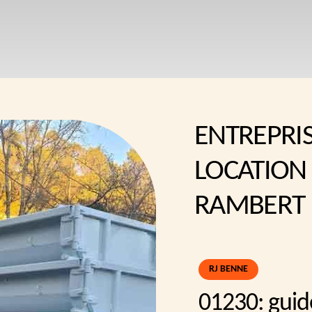
ENTREPRI
LOCATION
RAMBERT 
RJ BENNE
01230: guid