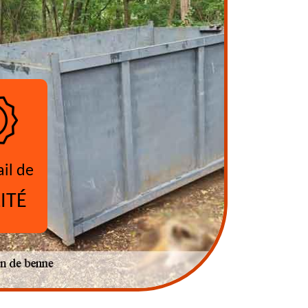
ail de
ITÉ