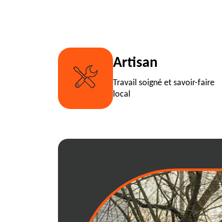
Artisan
Travail soigné et savoir-faire
local
Économisez avec
location de ben
01230