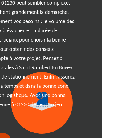
à 01230 peut sembler complexe,
Bugey
ifient grandement la démarche.
rement vos besoins : le volume des
Vous cherchez une solution
 à évacuer, et la durée de
vos déchets à Saint Ramber
cruciaux pour choisir la benne
votre partenaire de confian
our obtenir des conseils
En étant à vos côtés, nous 
apté à votre projet. Pensez à
sur mesure, adapté à vos b
 locales à Saint Rambert En Bugey,
expertise, vos déchets sero
 de stationnement. Enfin, assurez-
tout en respectant les nor
e à temps et dans la bonne zone
01230. Nous comprenons l
on logistique. Avec une bonne
propre, et notre équipe dé
benne à 01230 devient un jeu
gestion sans faille de votre
Rambert En Bugey un lieu pl