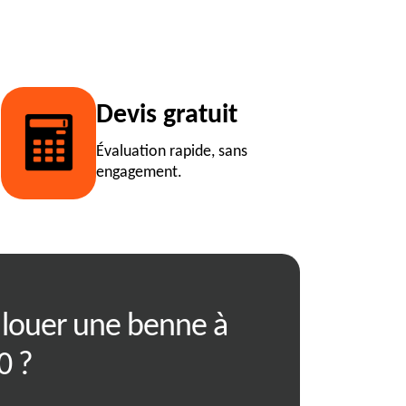
Devis gratuit
Évaluation rapide, sans
engagement.
louer une benne à
RJ Benne vou
0 ?
votre projet d
déchets à Sai