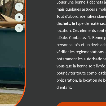
Louer une benne à déchets 
2
mais quelques astuces simpl
 de benne qui allie efficacité et
Tout d'abord, identifiez clai
3
e que nous offrons à RJ Benne.
déchets, le type de matériaux
le à 01230, vous pouvez gérer
4
location. Ces éléments sont 
 Que vous soyez à Saint Rambert
idéale. Contactez RJ Benne p
 notre équipe est prête à vous
personnalisés et un devis ad
vec un service flexible et
vérifier les réglementations
choix de la tranquillité et de la
notamment les autorisations
on de benne, tout en préservant
vous que la benne soit livré
implifiez vos travaux et vos
pour éviter toute complicati
gey sans compromis sur la qualité
préparation, la location de 
d'enfant.