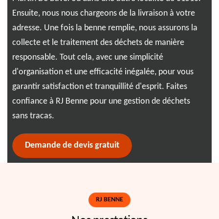
Ensuite, nous nous chargeons de la livraison à votre
en 
adresse. Une fois la benne remplie, nous assurons la
ben
t
collecte et le traitement des déchets de manière
vos
responsable. Tout cela, avec une simplicité
gar
it
d'organisation et une efficacité inégalée, pour vous
per
ute
garantir satisfaction et tranquillité d'esprit. Faites
cho
on,
confiance à RJ Benne pour une gestion de déchets
t.
sans tracas.
Demande de devis gratuit
RJ BENNE