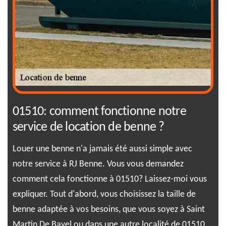
01510: comment fonctionne notre
Se
service de location de benne ?
RJ
Louer une benne n'a jamais été aussi simple avec
Ima
notre service à RJ Benne. Vous vous demandez
rap
comment cela fonctionne à 01510? Laissez-moi vous
exa
type
expliquer. Tout d'abord, vous choisissez la taille de
Sai
s
benne adaptée à vos besoins, que vous soyez à Saint
de 
.
Martin De Bavel ou dans une autre localité de 01510.
vou