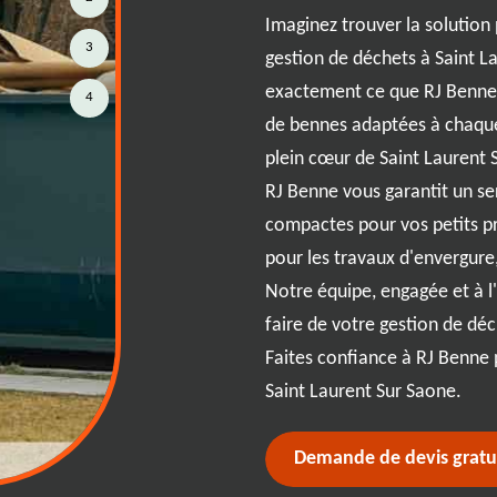
hets à {city} est essentiel pour
Imaginez trouver la solution
3
méliorer la qualité de vie des
gestion de déchets à Saint L
n de bennes adaptées, la gestion
exactement ce que RJ Benne
4
imple et efficace. Ces bennes,
de bennes adaptées à chaque
oins spécifiques de Saint
plein cœur de Saint Laurent 
rmettent de trier, collecter et
RJ Benne vous garantit un se
ière optimale. Elles sont
compactes pour vos petits p
 et types, idéales pour les
pour les travaux d'envergure, 
atériaux recyclables ou les
Notre équipe, engagée et à 
vous accompagne dans cette
faire de votre gestion de dé
solutions sur mesure pour un
Faites confiance à RJ Benne p
Saint Laurent Sur Saone.
Demande de devis gratu