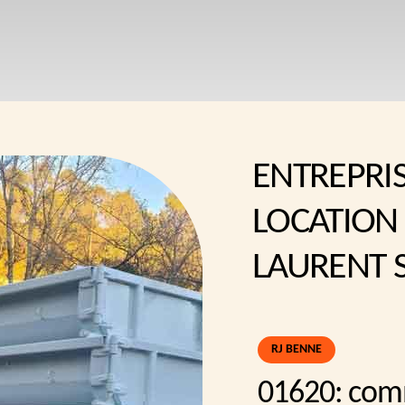
ENTREPRI
LOCATION
LAURENT 
RJ BENNE
01620: com