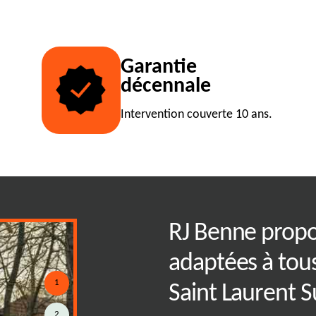
Garantie
décennale
Intervention couverte 10 ans.
 l'élimination des
RJ Benne prop
ux bennes
adaptées à tous
1
Saint Laurent 
2