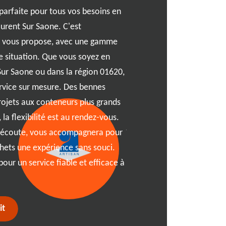
expérience fluide et sans st
 parfaite pour tous vos besoins en
pittoresque de Saint Laure
aurent Sur Saone. C'est
de débris après une rénovat
 vous propose, avec une gamme
complet entre en jeu. À R
 situation. Que vous soyez en
chaque projet à 01620 a ses
Sur Saone ou dans la région 01620,
vous offrons une multitude 
rvice sur mesure. Des bennes
benne parfaite. Que vous 
rojets aux conteneurs plus grands
projet de démolition massi
la flexibilité est au rendez-vous.
jardin à Saint Laurent Sur 
l'écoute, vous accompagnera pour
location rentable et efficac
chets une expérience sans souci.
découvrant toutes les astu
our un service fiable et efficace à
tracas !
it