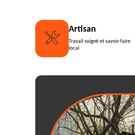
Artisan
Travail soigné et savoir-faire
local
{city}: optimisez
déchets grâce a
adaptées