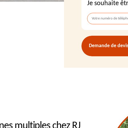
Je souhaite êt
Demande de devis 
nes multiples chez RJ