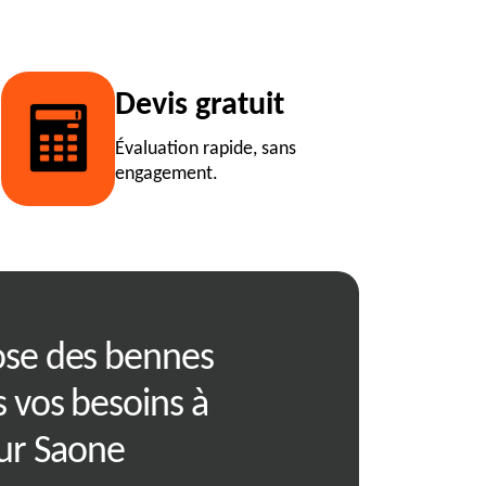
Devis gratuit
Évaluation rapide, sans
engagement.
ose des bennes
01620: guide 
 vos besoins à
location d'une
Sur Saone
Louer une benne peut tran