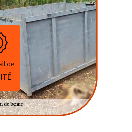
ail de
ITÉ