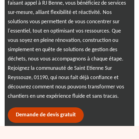
ts
pou
faisant appel à RJ Benne, vous bénéficiez de services
dif
sur-mesure, alliant flexibilité et réactivité. Nos
déc
solutions vous permettent de vous concentrer sur
ver
l'essentiel, tout en optimisant vos ressources. Que
eff
vous soyez en pleine rénovation, construction ou
 de
fle
simplement en quête de solutions de gestion des
Con
déchets, nous vous accompagnons à chaque étape.
vec
tro
Rejoignez la communauté de Saint Etienne Sur
déc
Reyssouze, 01190, qui nous fait déjà confiance et
découvrez comment nous pouvons transformer vos
chantiers en une expérience fluide et sans tracas.
Demande de devis gratuit