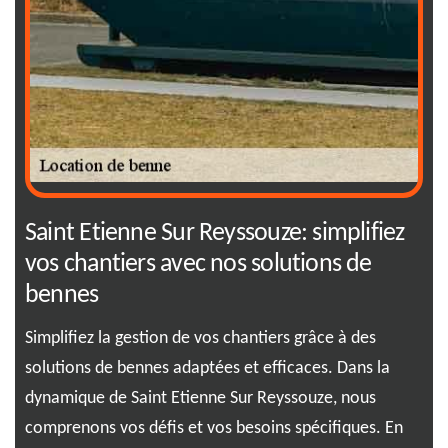
ne
Saint Etienne Sur Reyssouze: simplifiez
Lo
vos chantiers avec nos solutions de
me
bennes
n
Nou
s.
de 
Simplifiez la gestion de vos chantiers grâce à des
ous
bes
solutions de bennes adaptées et efficaces. Dans la
c
un 
dynamique de Saint Etienne Sur Reyssouze, nous
off
comprenons vos défis et vos besoins spécifiques. En