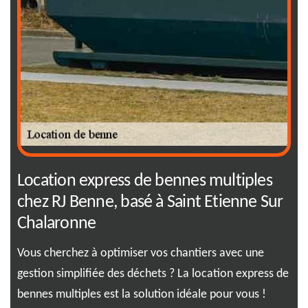
Location express de bennes multiples
RJ
e
chez RJ Benne, basé à Saint Etienne Sur
ir
Chalaronne
be
Vous cherchez à optimiser vos chantiers avec une
Gar
de
gestion simplifiée des déchets ? La location express de
abs
in
bennes multiples est la solution idéale pour vous !
déd