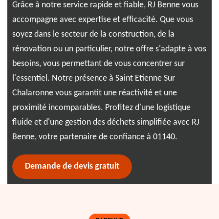
nt
Grâce à notre service rapide et fiable, RJ Benne vous
Cha
e à
accompagne avec expertise et efficacité. Que vous
exp
soyez dans le secteur de la construction, de la
prê
rénovation ou un particulier, notre offre s'adapte à vos
vos
besoins, vous permettant de vous concentrer sur
de 
s
l'essentiel. Notre présence à Saint Etienne Sur
011
ée.
Chalaronne vous garantit une réactivité et une
réa
0,
proximité incomparables. Profitez d'une logistique
d'e
ne
fluide et d'une gestion des déchets simplifiée avec RJ
sim
Benne, votre partenaire de confiance à 01140.
qua
Demande de devis gratuit