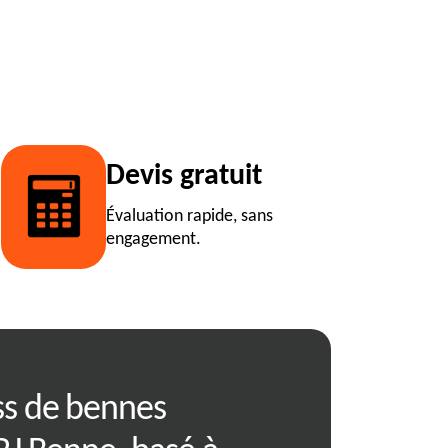
Devis gratuit
Évaluation rapide, sans
engagement.
ss de bennes
Choisir la bon