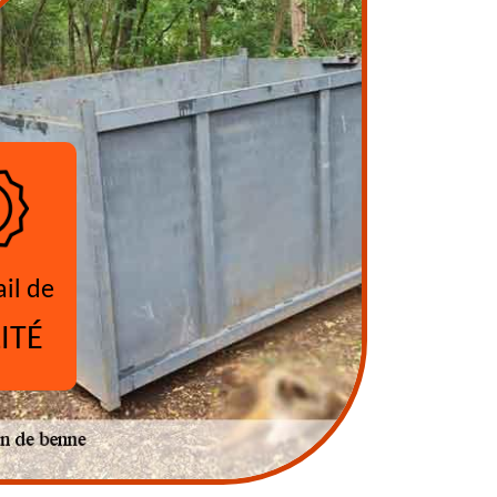
ail de
ITÉ