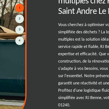
nne à Saint
multiples chez 
1
oux
Saint Andre Le
2
n de benne où la rapidité et
Vous cherchez à optimiser vo
3
mots. C'est exactement ce que
simplifiée des déchets ? La 
n de Saint Andre Le Bouchoux.
multiples est la solution idé
4
de 01240 ou dans les environs,
service rapide et fiable, R
nir une solution sur mesure pour
expertise et efficacité. Que 
chets. Grâce à notre gamme
construction, de la rénovatio
une flexibilité qui s'adapte à
s'adapte à vos besoins, vou
ands. Notre équipe dédiée garantit
sur l'essentiel. Notre prése
 rapides, vous permettant de vous
garantit une réactivité et u
es le choix de la tranquillité avec
Profitez d'une logistique flu
simplifiée avec RJ Benne, vo
01240.