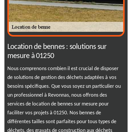
ec
Location de bennes : solutions sur
Co
mesure à 01250
dé
Nous comprenons combien il est crucial de disposer
Lou
de solutions de gestion des déchets adaptées à vos
com
is
besoins spécifiques. Que vous soyez un particulier ou
gra
un professionnel à Revonnas, nous offrons des
cla
ant
services de location de bennes sur mesure pour
de 
ent
faciliter vos projets à 01250. Nos bennes de
élé
nt
différentes tailles sont parfaites pour tous types de
Con
n,
déchets, des gravats de construction aux déchets
per