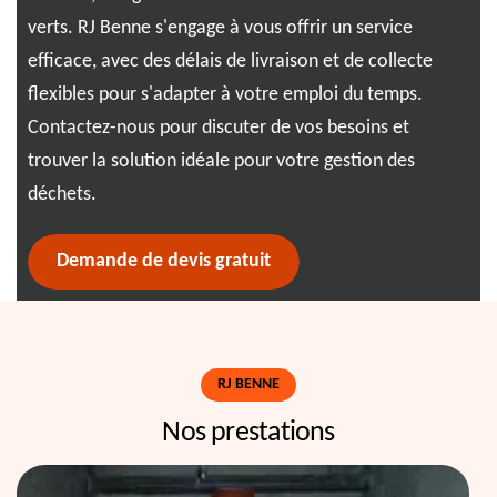
de
verts. RJ Benne s'engage à vous offrir un service
Pen
efficace, avec des délais de livraison et de collecte
Rev
nas,
flexibles pour s'adapter à votre emploi du temps.
sta
Contactez-nous pour discuter de vos besoins et
liv
 en
trouver la solution idéale pour votre gestion des
com
déchets.
la 
Demande de devis gratuit
RJ BENNE
Nos prestations