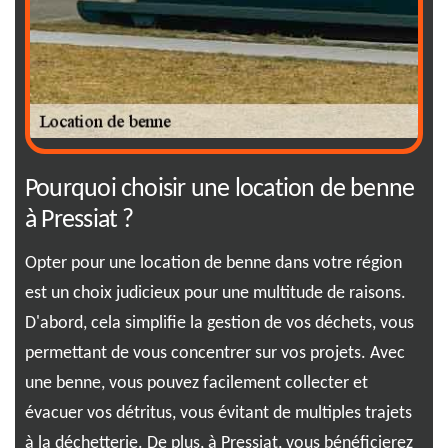
Pourquoi choisir une location de benne
RJ
à Pressiat ?
da
Opter pour une location de benne dans votre région
Pas
in.
est un choix judicieux pour une multitude de raisons.
off
t
D'abord, cela simplifie la gestion de vos déchets, vous
vos
permettant de vous concentrer sur vos projets. Avec
exp
0,
une benne, vous pouvez facilement collecter et
rép
évacuer vos détritus, vous évitant de multiples trajets
des
à la déchetterie. De plus, à Pressiat, vous bénéficierez
sim