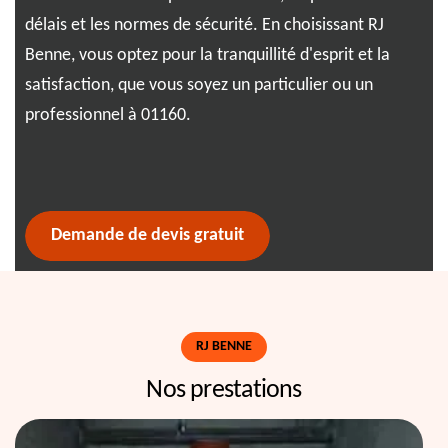
n
délais et les normes de sécurité. En choisissant RJ
con
Benne, vous optez pour la tranquillité d'esprit et la
ges
satisfaction, que vous soyez un particulier ou un
cha
professionnel à 01160.
Ain
une
com
une
Demande de devis gratuit
RJ BENNE
Nos prestations