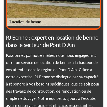
n
RJ Benne : expert en location de benne
Po
dans le secteur de Pont D Ain
no
exe
Passionnés par notre métier, nous nous engageons à
Sim
ous
offrir un service de location de benne à la hauteur de
sol
vos attentes dans la région de Pont D Ain. Grâce à
dyn
notre expertise, RJ Benne se distingue par sa capacité
et 
à répondre à vos besoins spécifiques, que ce soit pour
Ben
des travaux de construction, de rénovation ou de
fle
e
simple nettoyage. Notre équipe, toujours à l'écoute,
de 
ne
assure un service rapide et efficace, respectant les
vos