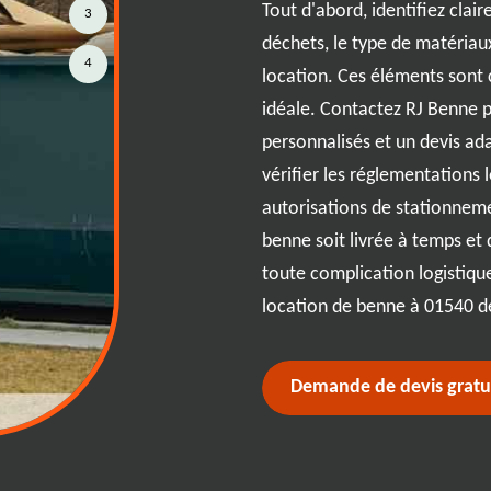
 particulier ou un professionnel
Tout d'abord, identifiez clai
3
vices de location de bennes sur
déchets, le type de matériaux
4
jets à 01540. Nos bennes de
location. Ces éléments sont 
tes pour tous types de déchets,
idéale. Contactez RJ Benne p
ux déchets verts. RJ Benne
personnalisés et un devis ad
ce efficace, avec des délais de
vérifier les réglementations
les pour s'adapter à votre emploi
autorisations de stationneme
 discuter de vos besoins et
benne soit livrée à temps et
r votre gestion des déchets.
toute complication logistiqu
location de benne à 01540 de
Demande de devis gratu