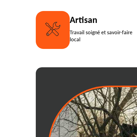
Artisan
Travail soigné et savoir-faire
local
Location de benn
mesure à 01540
Nous comprenons combien il es
solutions de gestion des déch