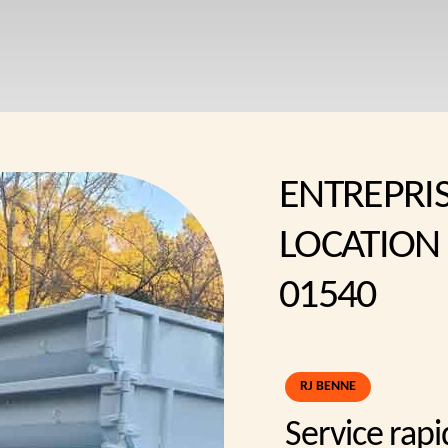
ENTREPRI
LOCATION
01540
RJ BENNE
Service rap