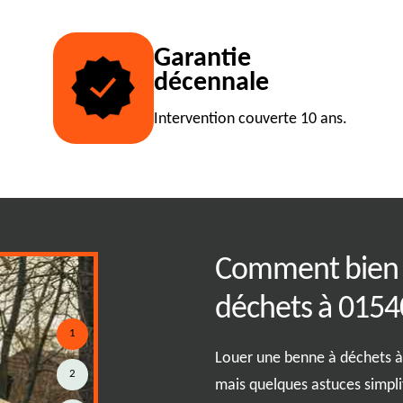
Garantie
décennale
Intervention couverte 10 ans.
es : solutions sur
Comment bien 
déchets à 0154
1
t crucial de disposer de
Louer une benne à déchets 
2
ets adaptées à vos besoins
mais quelques astuces simpl