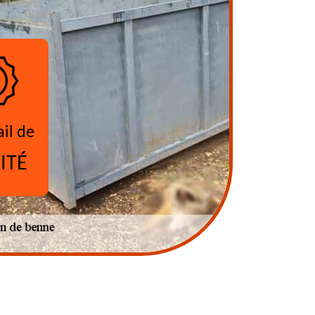
ail de
ITÉ