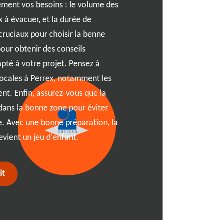
rement vos besoins : le volume des
à RJ Benne. Vous vous de
 à évacuer, et la durée de
01540? Laissez-moi vous ex
cruciaux pour choisir la benne
choisissez la taille de ben
our obtenir des conseils
soyez à Perrex ou dans une 
apté à votre projet. Pensez à
nous nous chargeons de la l
 locales à Perrex, notamment les
benne remplie, nous assuron
nt. Enfin, assurez-vous que la
déchets de manière respons
 dans la bonne zone pour éviter
d'organisation et une effic
e. Avec une bonne préparation, la
satisfaction et tranquillité
vient un jeu d'enfant.
pour une gestion de déchet
it