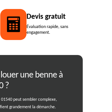
Devis gratuit
Évaluation rapide, sans
engagement.
louer une benne à
01540: comme
0 ?
notre service 
benne ?
à 01540 peut sembler complexe,
ifient grandement la démarche.
Louer une benne n'a jamais