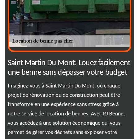
de
Saint Martin Du Mont: Louez facilement
RJ
une benne sans dépasser votre budget
of
Imaginez-vous à Saint Martin Du Mont, où chaque
Fac
ix
projet de rénovation ou de construction peut être
mis
transformé en une expérience sans stress grâce à
s'e
notre service de location de bennes. Avec RJ Benne,
tou
vous accédez à une solution économique qui vous
ail
permet de gérer vos déchets sans exploser votre
éco