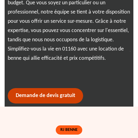
un
budget. Que vous soyez un particulier ou un
env
s
professionnel, notre équipe se tient à votre disposition
not
pour vous offrir un service sur-mesure. Grâce à notre
Nou
st
expertise, vous pouvez vous concentrer sur l'essentiel,
ne 
plus
tandis que nous nous occupons de la logistique.
eff
Simplifiez-vous la vie en 01160 avec une location de
jam
ies
benne qui allie efficacité et prix compétitifs.
RJ 
Demande de devis gratuit
RJ BENNE