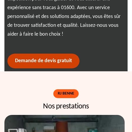
expérience sans tracas à 01600. Avec un service
eng
x,
personnalisé et des solutions adaptées, vous êtes sûr
de 
de trouver satisfaction et qualité. Laissez-nous vous
sou
 en
aider à faire le bon choix !
fia
Demande de devis gratuit
RJ BENNE
Nos prestations