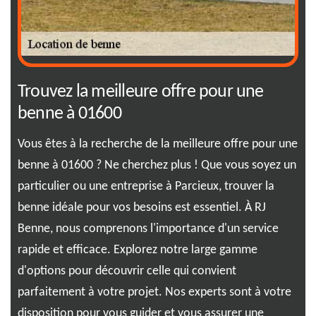
Trouvez la meilleure offre pour une
RJ
benne à 01600
à 
Vous êtes à la recherche de la meilleure offre pour une
Ima
benne à 01600 ? Ne cherchez plus ! Que vous soyez un
bes
 et
particulier ou une entreprise à Parcieux, trouver la
exa
e,
benne idéale pour vos besoins est essentiel. À RJ
gam
Benne, nous comprenons l'importance d'un service
vou
ent
rapide et efficace. Explorez notre large gamme
016
nt
d'options pour découvrir celle qui convient
Des
n,
parfaitement à votre projet. Nos experts sont à votre
con
de
disposition pour vous guider et vous assurer une
la 