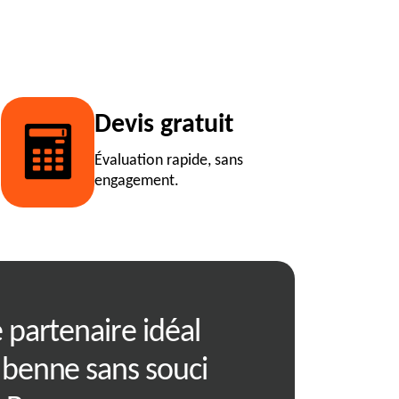
Devis gratuit
Évaluation rapide, sans
engagement.
 partenaire idéal
RJ Benne garan
 benne sans souci
client irréproc