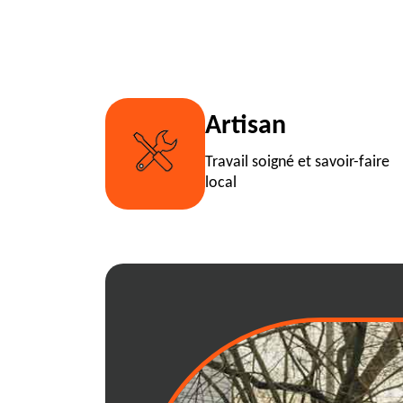
Artisan
Travail soigné et savoir-faire
local
01340: guide co
location d'une b