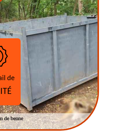
ail de
ITÉ