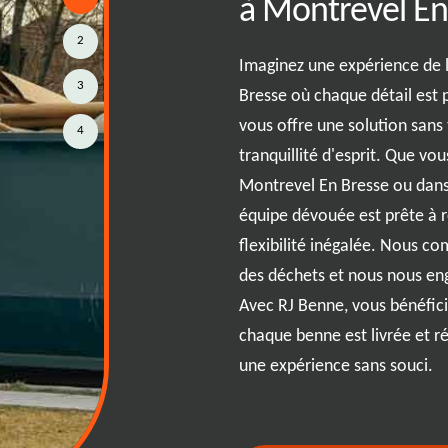
à Montrevel En
rmer un projet complexe en une
2
s. Imaginez-vous dans la ville
Imaginez une expérience de 
Bresse, entouré de montagnes de
3
Bresse où chaque détail est 
'est là que notre guide complet
vous offre une solution sans t
4
us comprenons que chaque projet
tranquillité d'esprit. Que vo
C'est pourquoi nous vous offrons
Montrevel En Bresse ou dans
iques pour choisir la benne
équipe dévouée est prête à 
n d'une benne pour un projet de
flexibilité inégalée. Nous com
 simple nettoyage de jardin à
des déchets et nous nous eng
ide vous assure une location
Avec RJ Benne, vous bénéfici
z-vous la vie en découvrant
chaque benne est livrée et 
stion de débris sans tracas !
une expérience sans souci.