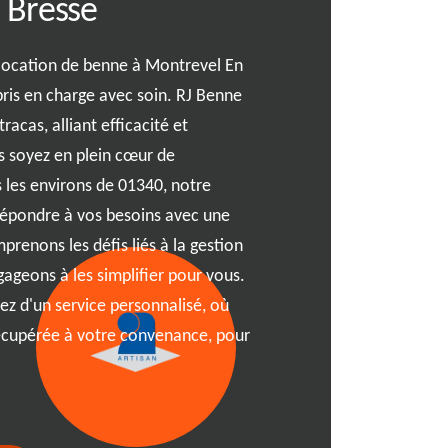
 Bresse
location de b
En Bresse
location de benne à Montrevel En
pris en charge avec soin. RJ Benne
Garantir une satisfaction to
racas, alliant efficacité et
cela se reflète dans notre s
us soyez en plein cœur de
bennes à Montrevel En Bres
 les environs de 01340, notre
expérience sans faille, grâ
répondre à vos besoins avec une
répondre à toutes vos ques
prenons les défis liés à la gestion
spécifiques. Que vous soye
ageons à les simplifier pour vous.
Bresse ou dans le secteur 
ez d'un service personnalisé, où
être à la fois réactif et con
récupérée à votre convenance, pour
d'esprit. Faites l'expérien
et personnalisée avec RJ Be
se rencontrent.