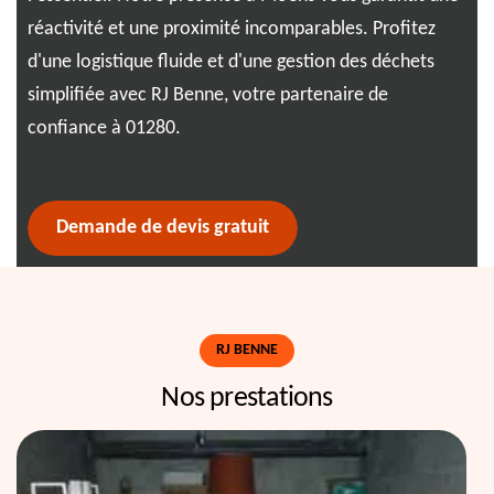
réactivité et une proximité incomparables. Profitez
not
,
d'une logistique fluide et d'une gestion des déchets
ass
simplifiée avec RJ Benne, votre partenaire de
la 
 en
confiance à 01280.
log
ben
Demande de devis gratuit
RJ BENNE
Nos prestations