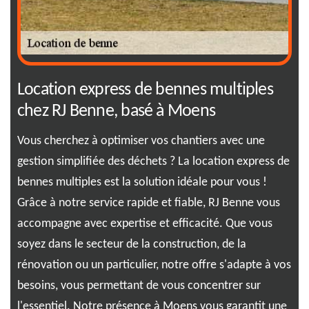
Location express de bennes multiples
Co
chez RJ Benne, basé à Moens
dé
Vous cherchez à optimiser vos chantiers avec une
Lou
gestion simplifiée des déchets ? La location express de
com
et
bennes multiples est la solution idéale pour vous !
gra
e,
Grâce à notre service rapide et fiable, RJ Benne vous
cla
accompagne avec expertise et efficacité. Que vous
de 
ent
soyez dans le secteur de la construction, de la
élé
nt
rénovation ou un particulier, notre offre s'adapte à vos
Con
n,
besoins, vous permettant de vous concentrer sur
per
de
l'essentiel. Notre présence à Moens vous garantit une
Pen