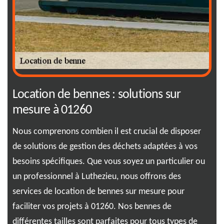
Location de bennes : solutions sur
{c
mesure à 01260
dé
ur
Nous comprenons combien il est crucial de disposer
Opt
de solutions de gestion des déchets adaptées à vos
ess
e,
besoins spécifiques. Que vous soyez un particulier ou
la 
s
un professionnel à Luthezieu, nous offrons des
ben
services de location de bennes sur mesure pour
foi
nce
faciliter vos projets à 01260. Nos bennes de
rép
différentes tailles sont parfaites pour tous types de
012