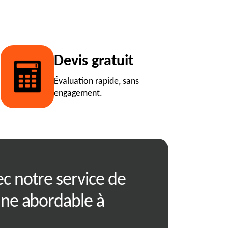
Devis gratuit
Évaluation rapide, sans
engagement.
c notre service de
RJ Benne vou
nne abordable à
votre projet d
déchets à Lent