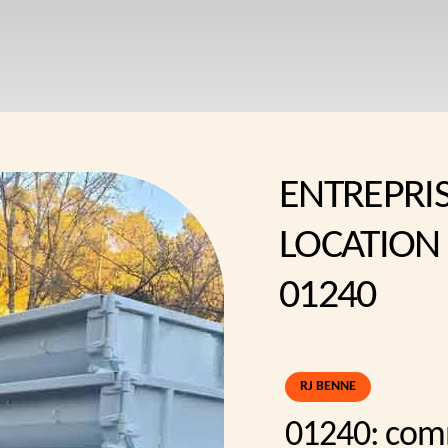
ENTREPRI
LOCATION
01240
RJ BENNE
01240: com