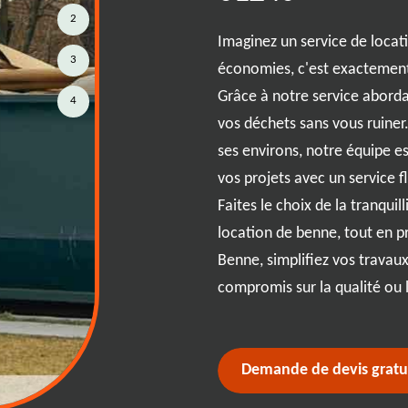
2
hets à {city} est essentiel pour
Imaginez un service de locati
3
méliorer la qualité de vie des
économies, c'est exactement
n de bennes adaptées, la gestion
Grâce à notre service abord
4
imple et efficace. Ces bennes,
vos déchets sans vous ruiner
oins spécifiques de Lent et
ses environs, notre équipe 
lecter et transporter les déchets
vos projets avec un service f
 disponibles en plusieurs tailles
Faites le choix de la tranquil
ets de construction, les
location de benne, tout en p
déchets ménagers. RJ Benne vous
Benne, simplifiez vos travaux
he en vous offrant des
compromis sur la qualité ou l
city} plus propre et durable.
Demande de devis gratu