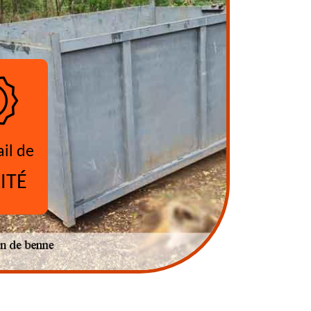
ail de
ITÉ