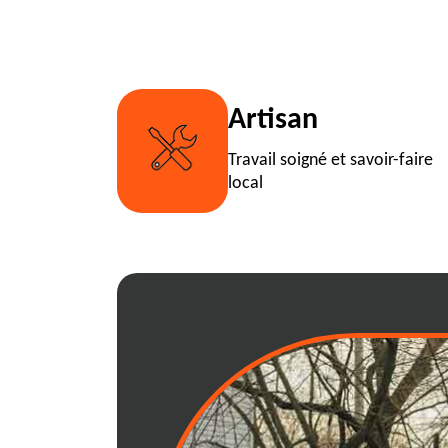
Artisan
Travail soigné et savoir-faire
local
{city}: optimisez
déchets grâce a
adaptées