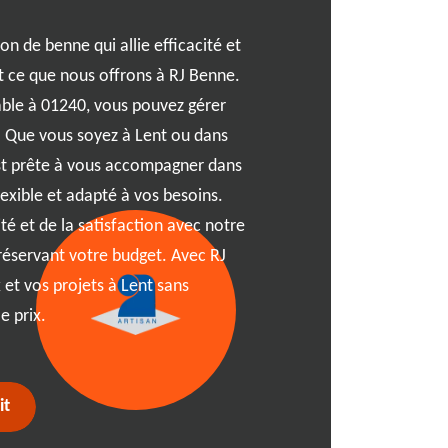
on de benne qui allie efficacité et
Vous cherchez une solution
 ce que nous offrons à RJ Benne.
vos déchets à Lent ? Laisse
able à 01240, vous pouvez gérer
confiance dans cette missio
. Que vous soyez à Lent ou dans
nous nous engageons à offr
est prête à vous accompagner dans
vos besoins spécifiques. Gr
lexible et adapté à vos besoins.
seront traités de manière r
lité et de la satisfaction avec notre
normes environnementales
réservant votre budget. Avec RJ
comprenons l'importance d
 et vos projets à Lent sans
équipe dévouée est là pour 
e prix.
votre projet. Ensemble, fai
plus sain.
it