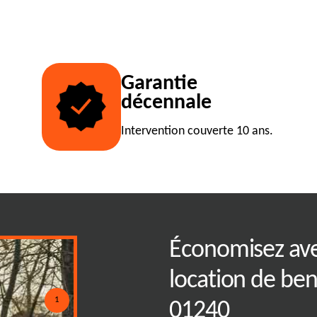
Garantie
décennale
Intervention couverte 10 ans.
 l'élimination des
Économisez ave
ux bennes
location de be
1
01240